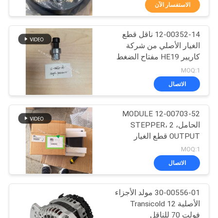
الجودة
الاستفسار الآن
12-00352-14 ناقل قطع
اتصل
60
الغيار الأصلي من شركة
بنا
كاريير HE19 مفتاح الضغط
وحدات التبريد الناقل
العالي Vector 1550 /
MOQ:1
1800 / 1850 / 1950 /
أخبار
الاتصال
6600 الاستبدال: 12-
00352-03
القضايا
12-00703-52 MODULE
الحامل، STEPPER، 2
OUTPUT قطع الغيار
خريطة
339
الأصلية وزن صافي 1.87KG
MOQ:1
وحدة تبريد العربة He19
الموقع
الاتصال
أجزاء الملك الحراري
سياسة
30-00556-01 مولد الأجزاء
الأصلية Transicold 12
الخصوصية
فولت 70 للناقل