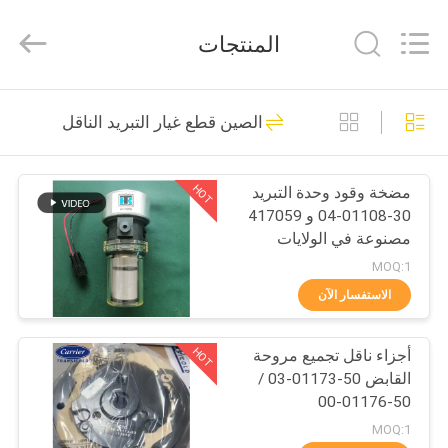
YANGTZE
MOTORS
INDUSTRY
المنتجات
CO.,
LIMITED.
All
Rights
المنزل
Reserved.
113
الصين قطع غيار التبريد الناقل
وحدات التبريد الملك
المنتجات
الحراري
HOT
مضخة وقود وحدة التبريد
30-01108-04 و 417059
حولنا
مصنوعة في الولايات
المتحدة الأمريكية استبدال
MOQ:1
30-66840-00
جولة
الاستفسار الآن
21
في
وحدات التبريد الملك
HOT
أجزاء ناقل تجميع مروحة
المصنع
القابض 50-01173-03 /
الحراري Van
50-01176-00
مراقبة
MOQ:1