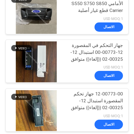
الأمامي S550 S750 S850
Carrier قطع غيار أصلية
15
USD MOQ:1
سلسلة الملك الحراري
الاتصال
T.
جهاز التحكم في المقصورة
12-00773-00 استبدال 12-
00325-02 ((إلغاء)) متوافق
مع شركة النقل Supra 550
USD MOQ:1
722 750 850 950
الاتصال
4
12-00773-00 جهاز تحكم
مبردة شاحنة ايسوزو
المقصورة استبدال 12-
00325-02 ((إلغاء)) متوافق
مع شركة النقل Supra 550
USD MOQ:1
722 750 850 950
الاتصال