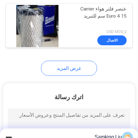
عنصر فلتر هواء Carrier
13
Euro 4 15 سم للتبريد
وحدات التبريد نصف
USD MOQ:2
مقطورة
الاتصال
عرض المزيد
8
وحدة تبريد مثبتة على
اترك رسالة
السقف
Samking Liu