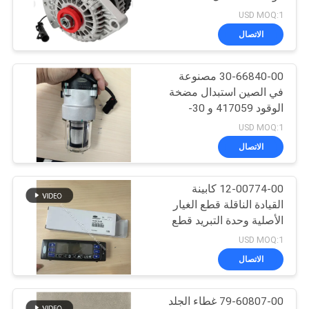
X2/2100/2500 30-
USD MOQ:1
01114-06 /30-00409-02
الاتصال
104
قطع غيار التبريد
30-66840-00 مصنوعة
في الصين استبدال مضخة
الناقل
الوقود 417059 و 30-
01108-04 التي صنعت في
USD MOQ:1
الولايات المتحدة الآن إلغاء
الاتصال
12-00774-00 كابينة
2
القيادة الناقلة قطع الغيار
مبردة الملك الحراري
الأصلية وحدة التبريد قطع
الغيار المتاحة للطائرة 550
USD MOQ:1
شاحنة
750 850
الاتصال
79-60807-00 غطاء الجلد