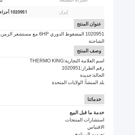
الشركة المصنعة:
ثي
إبراز:
1020951 أجزاء الملك الحراري
عنوان المنتج
الشاحنة
وصف المنتج
اسم العلامة التجارية:THERMO KING
رقم الطراز:
1020951
الحالة:جديدة
بلد المنشأ: الولايات المتحدة
خدماتنا
خدمة ما قبل البيع
استشارات المنتجات
الاقتباس
تصميم البرنامج