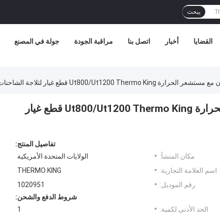
يبحث
القضايا
أخبار
اتصل بنا
مراقبة الجودة
جولة في المصنع
1020951 ضاغط 6 حصان مع مستشعر الحرارة Ut800/Ut1200 Thermo King قطع غيار
تفاصيل المنتج:
مكان المنشأ:
الولايات المتحدة الأمريكية
اسم العلامة التجارية:
THERMO KING
رقم الموديل:
1020951
شروط الدفع والشحن:
الحد الأدنى لكمية:
1