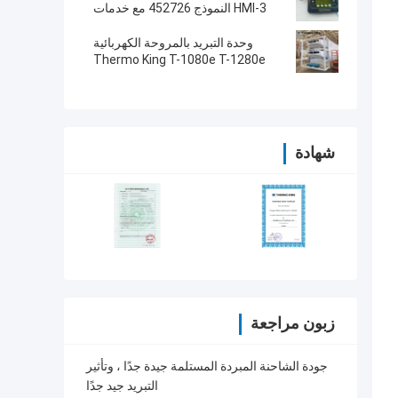
SB230 HMI قطع الغيار بعد البيع
HMI-3 النموذج 452726 مع خدمات
إصلاح لـ SR2 SR3 SR4
وحدة التبريد بالمروحة الكهربائية
Thermo King T-1080e T-1280e
شهادة
زبون مراجعة
جودة الشاحنة المبردة المستلمة جيدة جدًا ، وتأثير
التبريد جيد جدًا