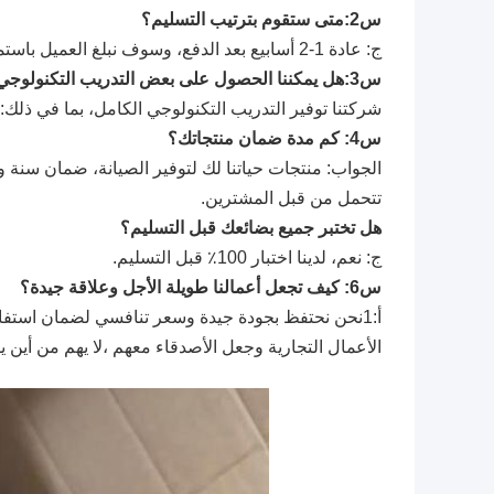
س2:متى ستقوم بترتيب التسليم؟
ج: عادة 1-2 أسابيع بعد الدفع، وسوف نبلغ العميل باستمرار حالة نقل البضائع، حتى تتلقى البضائع.
س3:هل يمكننا الحصول على بعض التدريب التكنولوجي؟
شركتنا
توفير التدريب التكنولوجي الكامل، بما في ذلك: 
س4: كم مدة ضمان منتجاتك؟
الجواب: منتجات حياتنا لك لتوفير الصيانة، ضمان سنة
تتحمل من قبل المشترين.
هل تختبر جميع بضائعك قبل التسليم؟
ج: نعم، لدينا اختبار 100٪ قبل التسليم.
س6: كيف تجعل أعمالنا طويلة الأجل وعلاقة جيدة؟
الأعمال التجارية وجعل الأصدقاء معهم ،لا يهم من أين يأ