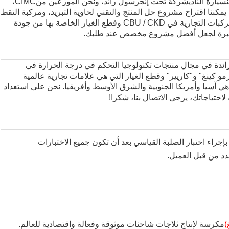
سيارة النادي
شركة تحت إنجرسول راند، ونحن الموزعين من
CIMC
،
 يمكننا اقتراح مشروع حل المنتج والتقني لحاوية التبريد، ومركبة التقط
التبريد والشاحنة من CIMC؛يمكننا توفير العملاء مع المركبات التجارية في CBU / CKD وقطع الغيار الخاصة بها من جودة
الخبرة لجعل أفضل مشروع مخصص عند طلبك.
ئدة في مجال منتجات تكنولوجيا التحكم في درجة الحرارة في
و كينغ" و"كاريير" وقطع الغيار التي هي علامات تجارية عالمية
هي آسيا وأمريكا الجنوبية والشرق الأوسط وأفريقيا. نحن على استعداد
احتياجاتك، يرجى الاتصال بنا، شكرا!
إجراء اختبار الصلبة القياسي بعد أن تكون جميع الاختبارات
دد من قبل العميل.
)
مكرسة لإنتاج ثلاجات شاحنات موثوقة وفعالة واقتصادية للعالم.