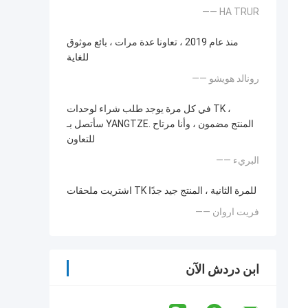
—— HA TRUR
منذ عام 2019 ، تعاونا عدة مرات ، بائع موثوق
للغاية
—— رونالد هويشو
في كل مرة يوجد طلب شراء لوحدات TK ،
سأتصل بـ YANGTZE. المنتج مضمون ، وأنا مرتاح
للتعاون
—— البريء
اشتريت ملحقات TK للمرة الثانية ، المنتج جيد جدًا
—— فريت اروان
ابن دردش الآن