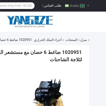
طلب اقتباس
|
Arabic
منزل
المنتجات
أجزاء الملك الحراري
1020951 ضاغط 6 حصان مع مستشعر الحرارة Ut800/Ut1200 Thermo King قطع غيار لثلاجة الشاحنات
لثلاجة الشاحنات