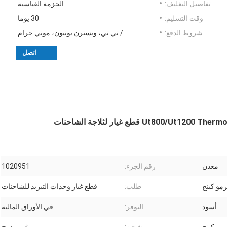
تفاصيل التغليف:
الحزمة القياسية
وقت التسليم:
30 يوما
شروط الدفع:
/ تي تي، ويسترن يونيون، موني جرام
اتصل
معدن
رقم الجزء:
1020951
رمو كينج
طلب:
قطع غيار وحدات التبريد للشاحنات
أسود
التوفر:
في الأوراق المالية