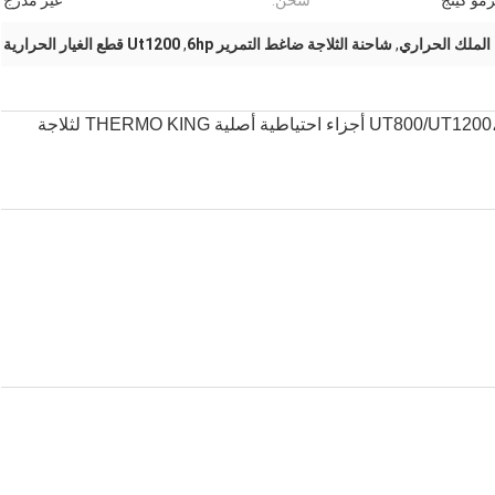
رمو كينج
شحن:
غير مدرج
,
شاحنة الثلاجة ضاغط التمرير 6hp
,
Ut1200 قطع الغيار الحرارية
1020951 المضغوط الدوري 6HP مع مستشعر الزمن،UT800/UT1200 أجزاء احتياطية أصلية THERMO KING لثلاجة