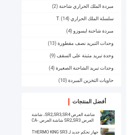
مبردة الملك الحراري شاحنة
(2)
سلسلة الملك الحراري T.
(14)
مبردة شاحنة ايسوزو
(4)
وحدات التبريد نصف مقطورة
(13)
وحدة تبريد مثبتة على السقف
(9)
وحدات تبريد الشاحنة الصغيرة
(4)
حاويات التخزين المبردة
(10)
أفضل المنتجات
شاشة العرض SR2,SR3,SR4، شاشة
العرض SR2,SR3 شاشة العرض CA-
8452372 شاشة LCD من نوع العرض
الأخضر لـ THERMO KING SB210
جهاز تحكم جديد لـ THERMO KING SR3