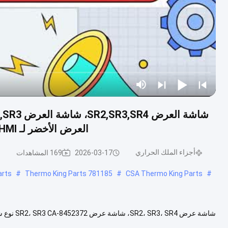
العرض الأخضر لـ THERMO KING SB210 SB230 HMI قطع الغيار بعد البيع
أجزاء الملك الحراري
2026-03-17
169 المشاهدات
arts
#
781185 Thermo King Parts
#
CSA Thermo King Parts
#
بعد البيع شاشة عرض LCD عالية الجودة لما بعد البيع متوافقة مع وحدات THERMO KING .....