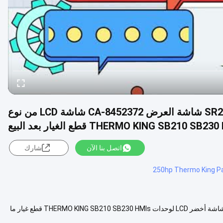
شاشة العرض SR2,SR3,SR4، شاشة العرض SR2,SR3 شاشة العرض CA-8452372 شاشة LCD من نوع
اتصل بنا الآن
شارك
250hp Thermo King P
شاشة عرض SR2، SR3، SR4، شاشة عرض SR2، SR3 CA-8452372 نوع شاشة أخضر LCD لوحدات THERMO KING SB210 SB230 HMIs قطع غيار ما
عرض المزيد