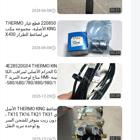
0/800/880/900/980/Pro&
M&R
أجزاء الملك الحراري
00:21
2026-06-08
220850 قطع غيار THERMO
KING الأصلية، مجموعة مكب
س لضاغط الطراز X430
أجزاء الملك الحراري
2026-06-08
00:29
4E28520G04 THERMO KIN
G الحزام الأصلي لمراقب الكا
بينة -HMI متاح لوحدة التبريد T
-580/680/780/880/980/1
080/1280E&Pro
أجزاء الملك الحراري
00:38
2025-12-29
ضاغط THERMO KING الأصل
ي TK15 TK16 TK21 TK31 ب
دون زيت متوفر للشحن السر
يع لوحدة تبريد النقل
أجزاء الملك الحراري
00:27
2025-12-16