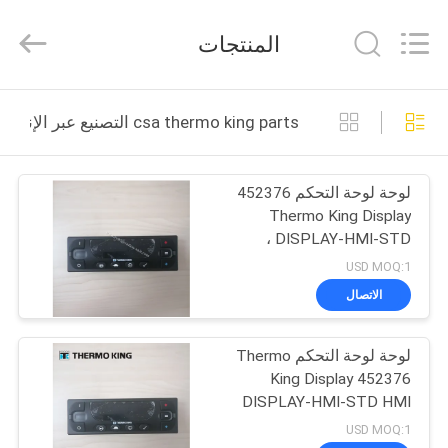
YANGTZE
MOTORS
INDUSTRY
المنتجات
CO.,
LIMITED.
All
Rights
المنزل
Reserved.
csa thermo king parts التصنيع عبر الإنترنت
المنتجات
لوحة لوحة التحكم 452376
Thermo King Display
حولنا
DISPLAY-HMI-STD ،
(قياسي ، HMI)
USD MOQ:1
جولة
الاتصال
في
لوحة لوحة التحكم Thermo
المصنع
King Display 452376
DISPLAY-HMI-STD HMI
مراقبة
USD MOQ:1