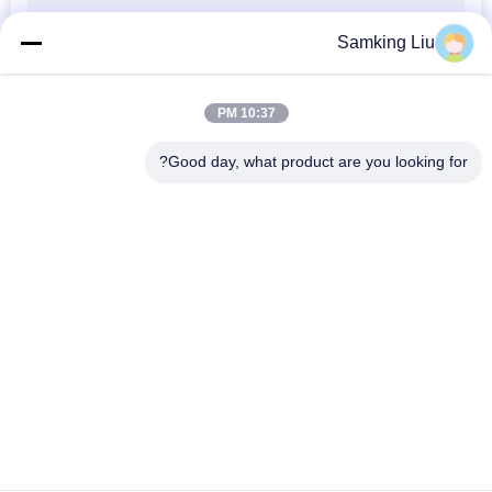
Samking Liu
10:37 PM
Good day, what product are you looking for?
فئات شعبية
جميع
وحدات التبريد الملك 
وحدات التبريد الملك 
الحراري Van
الحراري
أجزاء الملك الحراري
وحدات التبريد الناقل
مبردة الملك الحراري 
قطع غيار التبريد الناقل
شاحنة
سلسلة الملك الحراري 
مبردة شاحنة ايسوزو
T.