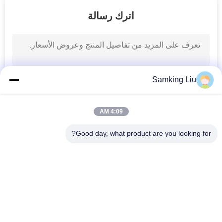
الجودة
اترك رسالة
اتصل
بنا
Samking Liu
أخبار
4:09 AM
القضايا
Good day, what product are you looking for?
خريطة
فئات شعبية
جميع
الموقع
وحدات التبريد الملك 
وحدات التبريد الملك 
الحراري Van
الحراري
سياسة
الخصوصية
أجزاء الملك الحراري
وحدات التبريد الناقل