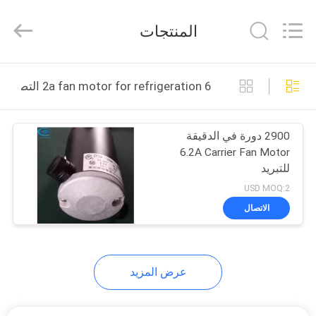
YANGTZE
MOTORS
INDUSTRY
المنتجات
CO.,
LIMITED.
All
Rights
المنزل
Reserved.
6 2a fan motor for refrigeration التصنيع عبر الإنترنت
المنتجات
2900 دورة في الدقيقة
6.2A Carrier Fan Motor
حولنا
للتبريد
USD MOQ:2
جولة
الاتصال
في
المصنع
عرض المزيد
مراقبة