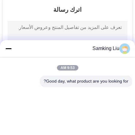
الجودة
اترك رسالة
اتصل
بنا
Samking Liu
أخبار
9:53 AM
القضايا
Good day, what product are you looking for?
خريطة
فئات شعبية
جميع
الموقع
وحدات التبريد الملك 
وحدات التبريد الملك 
الحراري Van
الحراري
سياسة
الخصوصية
أجزاء الملك الحراري
وحدات التبريد الناقل