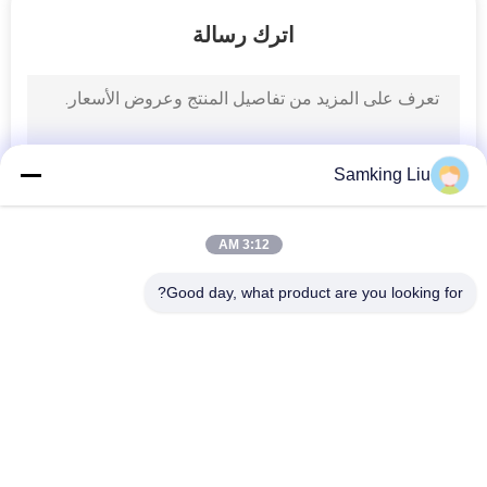
الجودة
اترك رسالة
اتصل
بنا
Samking Liu
أخبار
3:12 AM
القضايا
Good day, what product are you looking for?
خريطة
فئات شعبية
جميع
الموقع
وحدات التبريد الملك 
وحدات التبريد الملك 
الحراري Van
الحراري
سياسة
الخصوصية
أجزاء الملك الحراري
وحدات التبريد الناقل