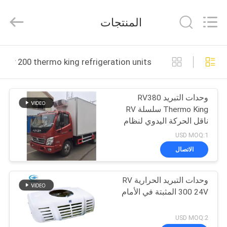
YANGTZE
MOTORS
INDUSTRY
المنتجات
CO.,
LIMITED.
All
Rights
المنزل
Reserved.
rv 200 thermo king refrigeration units التصنيع عبر الإنترنت
المنتجات
وحدات التبريد RV380
Thermo King سلسلة RV
حولنا
ناقل الحركة اليدوي لنظام
ثلاجة الشاحنة
USD MOQ:1
جولة
الاتصال
في
وحدات التبريد الحرارية RV
المصنع
300 24V المثبتة في الأمام
مراقبة
USD MOQ:2