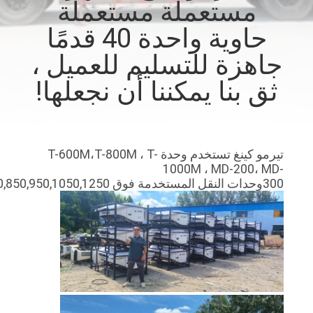
مستعملة مستعملة
الجودة
حاوية واحدة 40 قدمًا
اتصل
جاهزة للتسليم للعميل ،
بنا
ثق بنا يمكننا أن نجعلها!
أخبار
تيرمو كينغ تستخدم وحدة T-600M،T-800M ، T-
القضايا
1000M ، MD-200، MD-
300
وحدات النقل المستخدمة فوق 750,850,950,1050,1250.
خريطة
الموقع
سياسة
الخصوصية