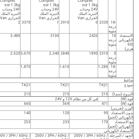
3370
2910
2330
-18
درجة
مئوية
الاستعداد
10
2420
3100
3،480
الكهربائي
درجة
(60
مئوية
هرتز)
2،520
3،670
2،340
2840
1890
2310
0
درجة
مئوية
1،870
1،610
1،280
-18
درجة
مئوية
ضاغط
نموذج
TK21
TK21
TK21
النزوح (سم
)
215
215
215
3
قوة (W)
في كل من نظام 12V و 24V
قوة (W)
471
569
665
الوزن (تقريبي)
بدون الاستعداد
95
120
140
الكهربائي (كجم)
مع الاستعداد
170
233
253
الكهربائي (كجم)
الاستعداد الكهربائي
الجهد / المرحلة
200V / 3PH / 60Hz /
200V / 3PH / 60Hz /
0V / 3PH / 60Hz /