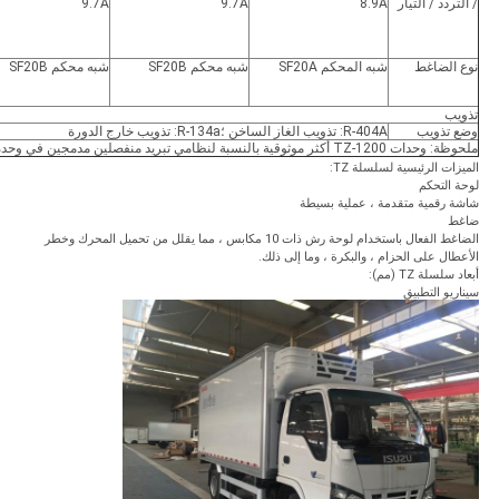
/ التردد / التيار
8.9A
9.7A
9.7A
نوع الضاغط
شبه المحكم SF20A
شبه محكم SF20B
شبه محكم SF20B
تذويب
وضع تذويب
R-404A: تذويب الغاز الساخن ؛R-134a: تذويب خارج الدورة
ملحوظة: وحدات TZ-1200 أكثر موثوقية بالنسبة لنظامي تبريد منفصلين مدمجين في وحدة واحدة.
الميزات الرئيسية لسلسلة TZ:
لوحة التحكم
شاشة رقمية متقدمة ، عملية بسيطة
ضاغط
الضاغط الفعال باستخدام لوحة رش ذات 10 مكابس ، مما يقلل من تحميل المحرك وخطر
الأعطال على الحزام ، والبكرة ، وما إلى ذلك.
أبعاد سلسلة TZ (مم):
سيناريو التطبيق