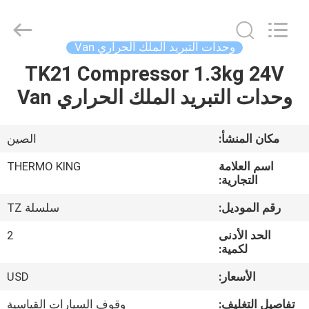
YANGTZE
MOTORS
INDUSTRY
CO.,
LIMITED.
وحدات التبريد الملك الحراري Van
All
Rights
TK21 Compressor 1.3kg 24V
المنزل
Reserved.
وحدات التبريد الملك الحراري Van
المنتجات
مكان المنشأ:
الصين
حولنا
اسم العلامة
THERMO KING
التجارية:
جولة
رقم الموديل:
سلسلة TZ
في
الحد الأدنى
2
المصنع
لكمية:
الأسعار:
USD
مراقبة
تفاصيل التغليف:
وقوف السيارات القياسية