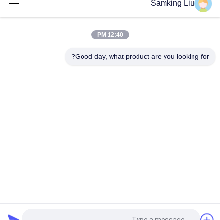
Samking Liu
ساعة للشاحنات
6 أسطوانات 1.2 كجم وحدات التبريد الصغيرة للشاحنة
12:40 PM
وحدات التبريد الحرارية الملكي 24VDC 18A 2.5kg
Good day, what product are you looking for?
فئات شعبية
جميع
وحدات التبريد الملك 
وحدات التبريد الملك 
الحراري Van
الحراري
أجزاء الملك الحراري
وحدات التبريد الناقل
مبردة الملك الحراري 
قطع غيار التبريد الناقل
شاحنة
سلسلة الملك الحراري 
مبردة شاحنة ايسوزو
T.