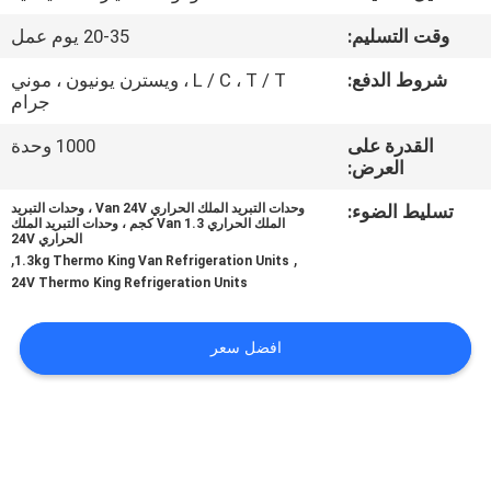
الجودة
وقت التسليم:
20-35 يوم عمل
اتصل
شروط الدفع:
L / C ، T / T ، ويسترن يونيون ، موني
جرام
بنا
القدرة على
1000 وحدة
العرض:
أخبار
تسليط الضوء:
وحدات التبريد الملك الحراري Van 24V ، وحدات التبريد
الملك الحراري Van 1.3 كجم ، وحدات التبريد الملك
الحراري 24V
القضايا
,
,
1.3kg Thermo King Van Refrigeration Units
24V Thermo King Refrigeration Units
خريطة
افضل سعر
الموقع
سياسة
الخصوصية