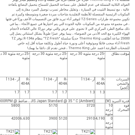
الفوائد الثلاثية المتمثلة في عدم التطفل على مساحة التحميل للسماح بتحميل البضائع بكفاءة
عالية ، مع تبسيط التثبيت في السيارة ، وتقليل مخاطر تسرب توصيل المبرد مقارنة إلى
المكونات الرئيسية المنفصلة للأنظمة التقليدية.شاحنات مبردة صغيرة ومتوسطة وكبيرة.تم
تكوين مجموعة طرازات TZ-Series لتوفير أداء تبريد فائق من التصميمات الأخف وزنًا في فئتها
، في مجموعة متنوعة من المكونات عالية الجودة التي يتم اختيارها في جميع الأنحاء ، بما في
ذلك منافيخ الطرد المركزي التي لا تحتوي على فرش والتي توفر دورانًا عالي الكفاءة لأحجام
الهواء الكبيرة مع الحد الأدنى من الضوضاء ، بينما يوفر عمرًا طويلاً بشكل استثنائي يصل إلى
25000 ساعة.أطلقت Thermo King حديثًا سلسلة "TZ Fresh" بنظام R-134a.توفر TZ
Fresh أداء سحب فائقًا وموثوقية أعلى ودورة حياة أطول وتكلفة صيانة أقل.إنه خاص
للشحنات الطازجة.اعتمد على Thermo King ، فنحن نقدم لك دائمًا ما يهمك!
مؤقت.نطاق
-25 درجة مئوية 30 درجة
-25 درجة مئوية 30 درجة
-25 درجة
مئوية
مئوية
مئوية
المبردات
R-
آر - 134 أ
R-
آر - 134 أ
R-
آر - 134 أ
والشحن
404A
404A
404A
(كجم)
1.7
1.7
1.7
1.7
1.3
1.3
قدرة التبريد (W)
JIS Japan Standard @ 35 ° C (Ambient) ، ضاغط @ 1،800RPM
قوة
10
3720
5170
5800
المحرك
درجة
مئوية
4200
6،630
3900
5120
2910
4،190
0
درجة
مئوية