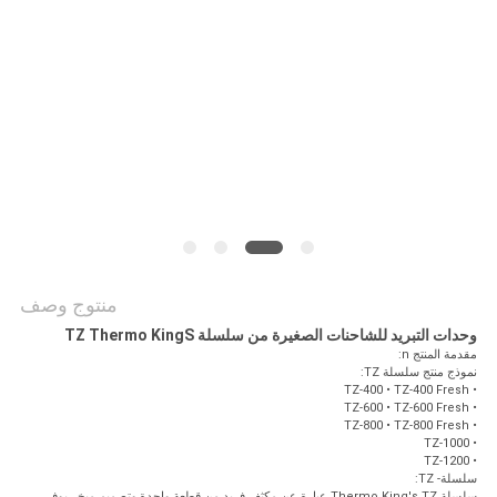
منتوج وصف
وحدات التبريد للشاحنات الصغيرة من سلسلة TZ Thermo KingS
مقدمة المنتج n:
نموذج منتج سلسلة TZ:
• TZ-400 • TZ-400 Fresh
• TZ-600 • TZ-600 Fresh
• TZ-800 • TZ-800 Fresh
• TZ-1000
• TZ-1200
سلسلة- TZ:
سلسلة Thermo King's TZ عبارة عن مكثف فريد من قطعة واحدة وتصميم مبخر يوفر