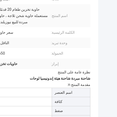
اسم المنتج:
مستعملة حاوية شحن ثلاجة ، حا
مبردة للبيع نيوزيلند
الكلمة الرئيسية:
سعر حاوية
وحدة تبريد:
الناقل 
الحمولة:
27650
إبراز:
حاويات تخزين مب
نظرة عامة على المنتج
شاحنة مبردة شاحنة هيئة إندونيسيا لوحات
مقدمة المنتج n:
اسم العنصر
كثافة
ضغط