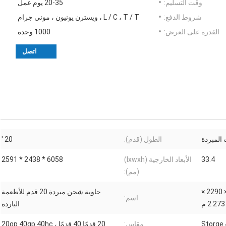
وقت التسليم:
20-35 يوم عمل
شروط الدفع:
L / C ، T / T ، ويسترن يونيون ، موني جرام
القدرة على العرض:
1000 وحدة
اتصل
 المبردة
الطول (قدم):
20 '
33.4
الأبعاد الخارجية (lxwxh)
6058 * 2438 * 2591
(مم):
5898.2352.2393 مم ، 5456 × 2290 ×
حاوية شحن مبردة 20 قدم للأطعمة
اسم:
الباردة
S
مقاس:
20 قدمًا 40 قدمًا ، 20gp 40gp 40hc