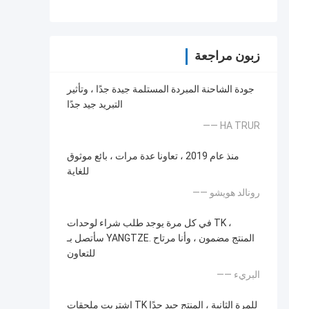
زبون مراجعة
جودة الشاحنة المبردة المستلمة جيدة جدًا ، وتأثير
التبريد جيد جدًا
—— HA TRUR
منذ عام 2019 ، تعاونا عدة مرات ، بائع موثوق
للغاية
—— رونالد هويشو
في كل مرة يوجد طلب شراء لوحدات TK ،
سأتصل بـ YANGTZE. المنتج مضمون ، وأنا مرتاح
للتعاون
—— البريء
اشتريت ملحقات TK للمرة الثانية ، المنتج جيد جدًا