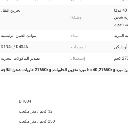
حاوية تخزين طعام 20 قدمًا 40 قدمًا
تخزين النقل
وية شحن
وظيفة:
ي ، مورد
 التبريد
ميناء:
موانئ الصين الرئيسية
أو دايكن
المبردات:
R134a / R404A
 كجم
إستعمال:
تصدير المأكولات البحرية
رد 27650kg
,
40 hc مبرد تخزين الحاويات
,
27650kg حاويات شحن الثلاجة
BH004
32 كجم / متر مكعب
250 كجم / متر مكعب