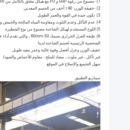
1) -مصنوع من رغوة GRP و PU مع هيكل مغلق بالكامل من الألياف البلاستيكية المقواة بالزجاج (GRP) بالخارج ورغوة PU في القلب
2) -خفيفة الوزن: 40٪ أخف من الجسم المعدني.
3). تكون جيدة في القوة والعمر الطويل.
4). عدم التآكل وعدم التلوث ومقاومة المياه المالحة والحمض ومقاومة الصودا
5) اللوح المستخدم لهيكل الشاحنة مصنوع من نوع الشطيرة.
6). طبقة العزل الحراري بسمك 50-80mm ، والتي تقدم أداء عزل حراري جيد جدا.
الشخصية الرئيسية لجسم الشاحنة لدينا:
خفيف الوزن وعزل أفضل وقوة عالية وعمر مفيد طويل.
غير تآكل ، غير ملوث ، مضاد للملح ، مقاوم للأحماض والصودا.
سهل التجميع والإصلاح في الموقع
سيناريو التطبيق