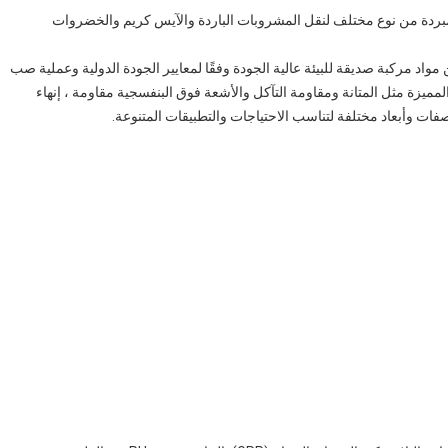
ردة من نوع مختلف لنقل المشروبات الباردة والآيس كريم والخضروات
 جسم الشاحنة المبردة من الألياف الزجاجية FRP ckd من مواد مركبة صديقة للبيئة عالية الجودة وفقًا لمعايير الجودة الدولية وعملية صب
لميزاتها المميزة مثل المتانة ومقاومة التآكل والأشعة فوق البنفسجية مقاومة ، إنهاء
 وأبعاد مختلفة لتناسب الاحتياجات والتطبيقات المتنوعة.