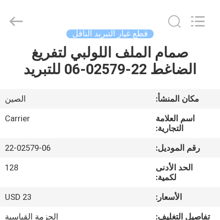
YANGTZE
MOTORS
INDUSTRY
CO.,
LIMITED.
قطع غيار التبريد الناقل
All
Rights
صمام الملف اللولبي لتفريغ
المنزل
Reserved.
الضاغط 22-02579-06 للتبريد
المنتجات
مكان المنشأ:
الصين
حولنا
اسم العلامة
Carrier
التجارية:
جولة
رقم الموديل:
22-02579-06
في
الحد الأدنى
128
المصنع
لكمية:
الأسعار:
USD 23
مراقبة
تفاصيل التغليف:
الحزمة القياسية