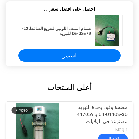
احصل على افضل سعر ل
صمام الملف اللولبي لتفريغ الضاغط 22-
02579-06 للتبريد
استمر
أعلى المنتجات
مضخة وقود وحدة التبريد
30-01108-04 و 417059
مصنوعة في الولايات
المتحدة الأمريكية استبدال
MOQ:1
30-66840-00
الاتصال