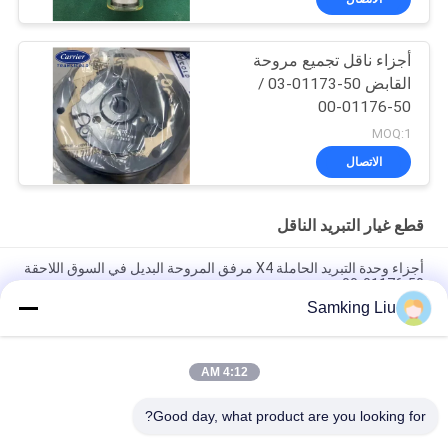
أجزاء ناقل تجميع مروحة
القابض 50-01173-03 /
50-01176-00
MOQ:1
الاتصال
قطع غيار التبريد الناقل
أجزاء وحدة التبريد الحاملة X4 مرفق المروحة البديل في السوق اللاحقة
50-01176-00
Samking Liu
50-01171-21 عقدة للناقل Transicold Supra 1250 1150 1050
950U 950MT 950 922 1150MT 944 1250MT
4:12 AM
50-01165-20 مجموعة إصلاح المشبك للناقل S750/OASIS250
Supra 550 إلى 1250 ASIN B0CQW61RS5
Good day, what product are you looking for?