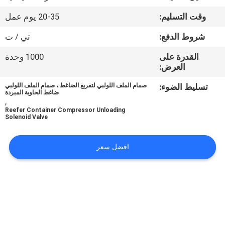
الجودة
وقت التسليم:
20-35 يوم عمل
اتصل
شروط الدفع:
تي / ت
بنا
القدرة على
1000 وحدة
العرض:
أخبار
تسليط الضوء:
صمام الملف اللولبي لتفريغ الضاغط ، صمام الملف اللولبي
ضاغط الحاوية المبردة
,
Reefer Container Compressor Unloading
القضايا
Solenoid Valve
افضل سعر
خريطة
الموقع
سياسة
الخصوصية