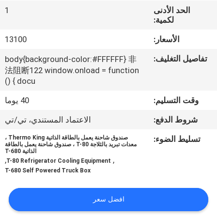
الجودة
الحد الأدنى
1
لكمية:
اتصل
الأسعار:
13100
بنا
تفاصيل التغليف:
body{background-color:#FFFFFF} 非
法阻断122 window.onload = function
() { docu
أخبار
وقت التسليم:
40 يوما
القضايا
شروط الدفع:
الاعتماد المستندي، تي/تي
تسليط الضوء:
صندوق شاحنة يعمل بالطاقة الذاتية Thermo King ،
SITEMAP
معدات تبريد بالثلاجة T-80 ، صندوق شاحنة يعمل بالطاقة
الذاتية T-680
,
,
T-80 Refrigerator Cooling Equipment
T-680 Self Powered Truck Box
سياسة
الخصوصية
افضل سعر