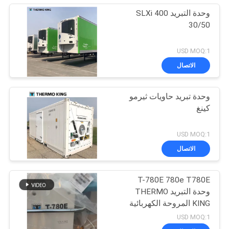
وحدة التبريد SLXi 400
30/50
USD MOQ:1
الاتصال
وحدة تبريد حاويات ثيرمو
كينغ
USD MOQ:1
الاتصال
T-780E 780e T780E
وحدة التبريد THERMO
KING المروحة الكهربائية
مع محرك الديزل مع
USD MOQ:1
الاستعداد الكهربائي