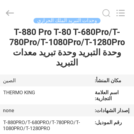
YANGTZE
MOTORS
INDUSTRY
CO.,
LIMITED.
وحدات التبريد الملك الحراري
All
Rights
T-880 Pro T-80 T-680Pro/T-
المنزل
Reserved.
780Pro/T-1080Pro/T-1280Pro
المنتجات
وحدة التبريد وحدة تبريد معدات
التبريد
حولنا
مكان المنشأ:
الصين
جولة
اسم العلامة
THERMO KING
في
التجارية:
المصنع
إصدار الشهادات:
none
رقم الموديل:
T-880PRO/T-680PRO/T-780PRO/T-
مراقبة
1080PRO/T-1280PRO