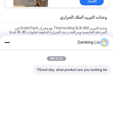
الاتصال
المصنوعة في الصين
وحدات التبريد الملك الحراري
وحدة التبريد Thermo King SLXi 400 مع محرك GreenTech في
المرحلة الخامسة ومراقبة درجة الحرارة الدقيقة لحاويات 40-45 قدمًا
Samking Liu
الطراز Legend L-1880 30/50 THERMO KING وحدة تبريد المقطورة
الجديدة في سوق آسيا والمحيط الهادئ، اقتصاد أفضل في استهلاك
الوقود وأداء تبريد أقوى
12:11 PM
T-880 Pro T-80 T-680Pro/T-780Pro/T-1080Pro/T-1280Pro وحدة
التبريد وحدة تبريد معدات التبريد
Good day, what product are you looking for?
فئات شعبية
جميع
وحدات التبريد الملك 
وحدات التبريد الملك 
الحراري Van
الحراري
أجزاء الملك الحراري
وحدات التبريد الناقل