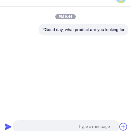
TS600
T-600M / T-600R / 680Pro ، T-800M / T-800R / 880Pro استخدام
9:44 PM
نفس الغطاء ، T-1000M / T-1000R / T-1080Pro استخدام نفس
الغطاء نحن نقدم مجموعة كاملة من وحدات THERMO الملك غطاء
Good day, what product are you looking for?
فئات شعبية
جميع
وحدات التبريد الملك 
وحدات التبريد الملك 
الحراري Van
الحراري
أجزاء الملك الحراري
وحدات التبريد الناقل
مبردة الملك الحراري 
قطع غيار التبريد الناقل
شاحنة
سلسلة الملك الحراري 
مبردة شاحنة ايسوزو
T.
طلب اقتباس