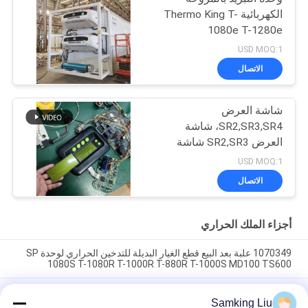
الكهربائية Thermo King T-
1080e T-1280e
USD MOQ:1
الاتصال
شاشة العرض
SR2,SR3,SR4، شاشة
العرض SR2,SR3 شاشة
العرض CA-8452372
USD MOQ:1
شاشة LCD من نوع العرض
الاتصال
الأخضر لـ THERMO KING
SB210 SB230 HMI قطع
الغيار بعد البيع
أجزاء الملك الحراري
1070349 علبة بعد البيع قطع الغيار البديلة للتدخين الحراري لوحدة SP
1080S T-1080R T-1000R T-880R T-1000S MD100 TS600
مشبك التدخين الحراري 1070349 قطع الغيار للمبردات Do For SP
Samking Liu
الوحدة T-1080S T-1080R T-1000R T-880R T-1000S MD100