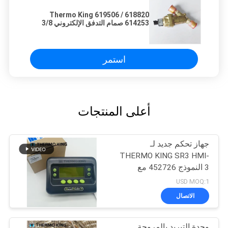
618820 / 619506 Thermo King
614253 صمام التدفق الإلكتروني 3/8
Slxi (ETV)
استمر
أعلى المنتجات
جهاز تحكم جديد لـ
THERMO KING SR3 HMI-
3 النموذج 452726 مع
خدمات إصلاح لـ SR2 SR3
USD MOQ:1
SR4
الاتصال
وحدة التبريد بالمروحة