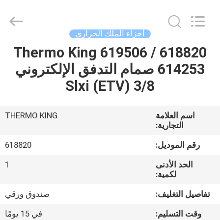
YANGTZE
MOTORS
INDUSTRY
CO.,
LIMITED.
أجزاء الملك الحراري
All
Rights
618820 / 619506 Thermo King
المنزل
Reserved.
614253 صمام التدفق الإلكتروني
المنتجات
3/8 Slxi (ETV)
حولنا
اسم العلامة
THERMO KING
التجارية:
جولة
رقم الموديل:
618820
في
الحد الأدنى
1
لكمية:
المصنع
تفاصيل التغليف:
صندوق ورقي
مراقبة
وقت التسليم:
في 15 يومًا