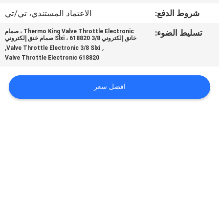
الجودة
شروط الدفع:
الاعتماد المستندي، تي/تي
تسليط الضوء:
Thermo King Valve Throttle Electronic ، صمام
اتصل
خانق إلكتروني 3/8 Slxi ، 618820 صمام خنق إلكتروني
,
,
Valve Throttle Electronic 3/8 Slxi
بنا
618820 Valve Throttle Electronic
أخبار
افضل سعر
القضايا
خريطة
الموقع
سياسة
الخصوصية