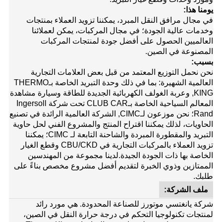
يومنا هذا:
في مجال مرافق النقل المبرد، يمكننا تزويد العملاء بمنتجات
وخدمات عالية الجودة؛ في مجال المركبات، يمكن لعملائنا
العالميين الحصول على أفضل جودة لمنتجات المركبات
المصنوعة في الصين.
بسبب:
نحن نحمل التوزيع المعتمد من قبل بعض العلامات التجارية
العالمية الشهيرة: بما في ذلك وحدة التبريد الخاصة بـ
THERMO
KING
, وعربة الغولف الكهربائية الجديدة للطاقة وسيارة مشاهدة
المعالم السياحية الخاصة بـ
CLUB CAR
تحت شركة Ingersoll
Rand؛ نحن موزعون لـ
CIMC
, الشركة العالمية الرائدة في تصنيع
الحاويات، لذلك يمكننا اقتراح المنتج والمشروع الفني لحل حاوية
التبريد والمقطورة المبردة والشاحنة التابعة لـ CIMC؛ يمكننا
تزويد العملاء بالمركبات التجارية في CBU/CKD وقطع الغيار
الخاصة بها ذات الجودة الجيدة.
لدينا مجموعة من المهندسين
الممتازين وذوي الخبرة لتقديم أفضل مشروع مخصص بناءً على
طلبك.
ملف الشركة:
شركة يانغتسي موتورز للصناعة المحدودة. هي مورد رائد
لمنتجات تكنولوجيا التحكم في درجة حرارة النقل في الصين،