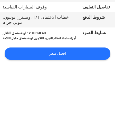
الجودة
تفاصيل التغليف:
وقوف السيارات القياسية
شروط الدفع:
خطاب الاعتماد، T/T، ويسترن يونيون،
اتصل
موني جرام
بنا
تسليط الضوء:
,
12-00650-63 لوحة منطق الناقل
,
أجزاء حاملة لنظام التبريد الثلاجي
لوحة منطق حامل الثلاجة
أخبار
افضل سعر
القضايا
خريطة
الموقع
سياسة
الخصوصية