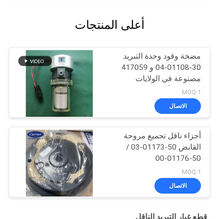
أعلى المنتجات
مضخة وقود وحدة التبريد
30-01108-04 و 417059
مصنوعة في الولايات
المتحدة الأمريكية استبدال
MOQ:1
30-66840-00
الاتصال
أجزاء ناقل تجميع مروحة
القابض 50-01173-03 /
50-01176-00
MOQ:1
الاتصال
قطع غيار التبريد الناقل