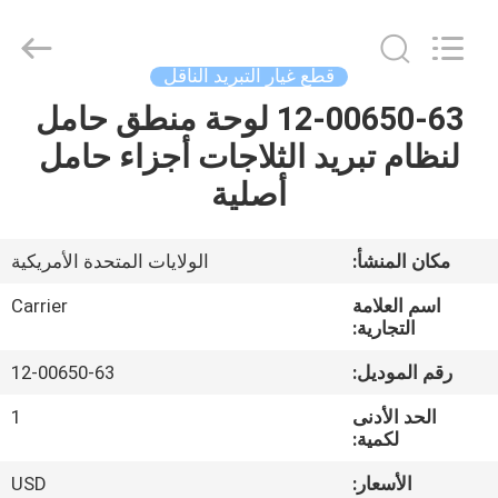
YANGTZE
MOTORS
INDUSTRY
CO.,
LIMITED.
قطع غيار التبريد الناقل
All
Rights
12-00650-63 لوحة منطق حامل
المنزل
Reserved.
لنظام تبريد الثلاجات أجزاء حامل
المنتجات
أصلية
حولنا
مكان المنشأ:
الولايات المتحدة الأمريكية
اسم العلامة
Carrier
جولة
التجارية:
في
رقم الموديل:
12-00650-63
المصنع
الحد الأدنى
1
لكمية:
مراقبة
الأسعار:
USD