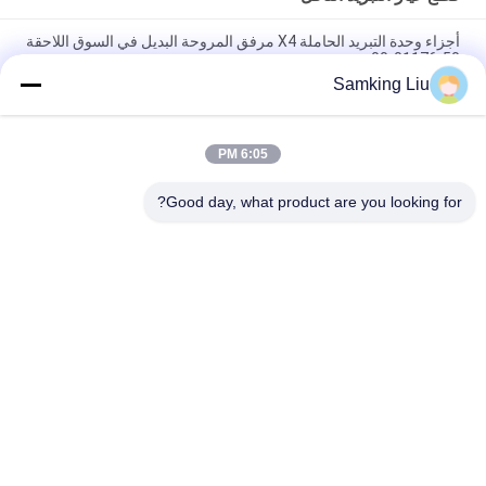
أجزاء وحدة التبريد الحاملة X4 مرفق المروحة البديل في السوق اللاحقة
50-01176-00
Samking Liu
50-01171-21 عقدة للناقل Transicold Supra 1250 1150 1050
950U 950MT 950 922 1150MT 944 1250MT
6:05 PM
50-01165-20 مجموعة إصلاح المشبك للناقل S750/OASIS250
Supra 550 إلى 1250 ASIN B0CQW61RS5
Good day, what product are you looking for?
فئات شعبية
جميع
وحدات التبريد الملك 
وحدات التبريد الملك 
الحراري Van
الحراري
أجزاء الملك الحراري
وحدات التبريد الناقل
مبردة الملك الحراري 
قطع غيار التبريد الناقل
شاحنة