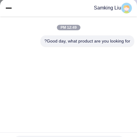
الجودة
Samking Liu
اتصل
12:49 PM
بنا
Good day, what product are you looking for?
أخبار
القضايا
خريطة
الموقع
سياسة
الوحدة المستخدمة THERMO KING الوحدة المستخدمة
THERMO KING T-1000M T1000M حالة جيدة مصنوعة حوالي
الخصوصية
2011-2019 سنة