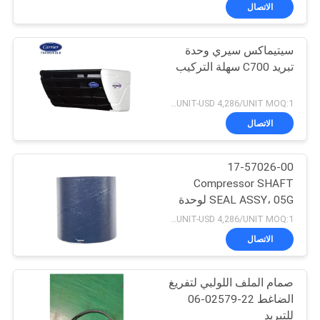
الجودة
الاتصال
سيتيماكس سيري وحدة
اتصل
64
تبريد C700 سهلة التركيب
بنا
وحدات التبريد الناقل
USD 2,060/UNIT-USD 4,286/UNIT MOQ:1
أخبار
الاتصال
القضايا
17-57026-00
Compressor SHAFT
SEAL ASSY، 05G لوحدة
خريطة
344
التبريد الناقل قطع الغيار
USD 2,060/UNIT-USD 4,286/UNIT MOQ:1
الأصلية
الموقع
الاتصال
أجزاء الملك الحراري
سياسة
صمام الملف اللولبي لتفريغ
الضاغط 22-02579-06
الخصوصية
للتبريد