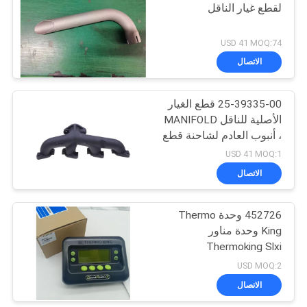
لقطع غيار الناقل
15
USD 41 MOQ:74
سلسلة الملك الحراري
الاتصال
T.
25-39335-00 قطع الغيار
الأصلية للناقل MANIFOLD
، أنبوب العادم لشاحنة قطع
غيار نظام التبريد
USD 41 MOQ:1
الاتصال
4
452726 وحدة Thermo
مبردة شاحنة ايسوزو
King وحدة مناور
Thermoking Slxi
USD MOQ:2
الاتصال