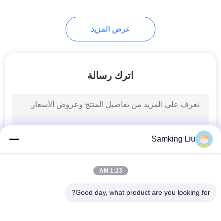
13
عرض المزيد
وحدات التبريد نصف
مقطورة
اترك رسالة
9
وحدة تبريد مثبتة على
Samking Liu
السقف
1:23 AM
Good day, what product are you looking for?
فئات شعبية
جميع