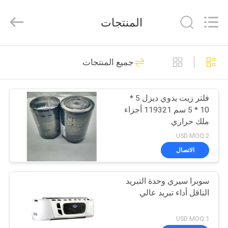
YANGTZE
MOTORS
INDUSTRY
المنتجات
CO.,
LIMITED.
All
Rights
المنزل
Reserved.
111
جميع المنتجات
وحدات التبريد الملك
المنتجات
الحراري
فلتر زيت يدوي ديزل 5 *
10 * 5 سم 119321 أجزاء
حولنا
ملك حراري
USD MOQ:2
جولة
الاتصال
25
في
وحدات التبريد الملك
سوبرا سيري وحدة التبريد
المصنع
الناقل أداء تبريد عالي
الحراري Van
مراقبة
USD MOQ:1