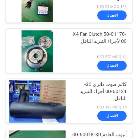
USD 23 MOQ:128
الاتصال
105
قطع غيار التبريد
X4 Fan Clutch 50-01176-
00 لأجزاء التبريد الناقل
الناقل
USD 278 MOQ:11
الاتصال
كاتم صوت دائري 30-
2
60121-00 أجزاء التبريد
مبردة الملك الحراري
الناقل
USD 198 MOQ:15
شاحنة
الاتصال
أنبوب العادم 30-60018-00