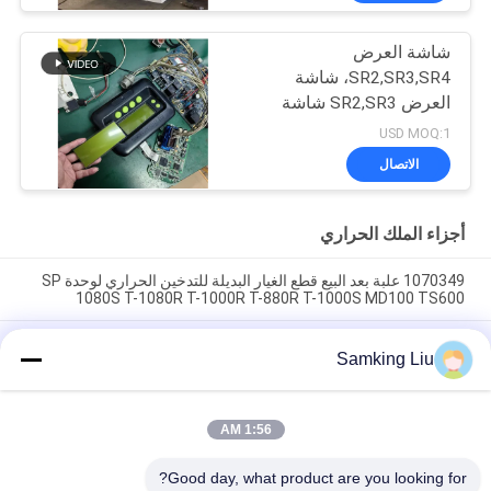
شاشة العرض
SR2,SR3,SR4، شاشة
العرض SR2,SR3 شاشة
العرض CA-8452372
USD MOQ:1
شاشة LCD من نوع العرض
الاتصال
الأخضر لـ THERMO KING
SB210 SB230 HMI قطع
الغيار بعد البيع
أجزاء الملك الحراري
1070349 علبة بعد البيع قطع الغيار البديلة للتدخين الحراري لوحدة SP
1080S T-1080R T-1000R T-880R T-1000S MD100 TS600
مشبك التدخين الحراري 1070349 قطع الغيار للمبردات Do For SP
Samking Liu
الوحدة T-1080S T-1080R T-1000R T-880R T-1000S MD100
TS600
T-600M / T-600R / 680Pro ، T-800M / T-800R / 880Pro استخدام
1:56 AM
نفس الغطاء ، T-1000M / T-1000R / T-1080Pro استخدام نفس
الغطاء نحن نقدم مجموعة كاملة من وحدات THERMO الملك غطاء
Good day, what product are you looking for?