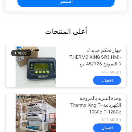
استمر
أعلى المنتجات
جهاز تحكم جديد لـ
THERMO KING SR3 HMI-
3 النموذج 452726 مع
خدمات إصلاح لـ SR2 SR3
USD MOQ:1
SR4
الاتصال
وحدة التبريد بالمروحة
الكهربائية Thermo King T-
1080e T-1280e
USD MOQ:1
الاتصال