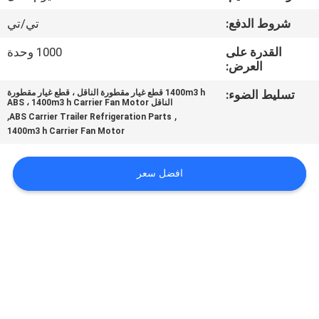
الجودة
شروط الدفع:
تي/تي
اتصل
القدرة على
1000 وحدة
العرض:
بنا
تسليط الضوء:
1400m3 h قطع غيار مقطورة الناقل ، قطع غيار مقطورة
الناقل ABS ، 1400m3 h Carrier Fan Motor
,
,
ABS Carrier Trailer Refrigeration Parts
أخبار
1400m3 h Carrier Fan Motor
القضايا
افضل سعر
خريطة
الموقع
سياسة
الخصوصية