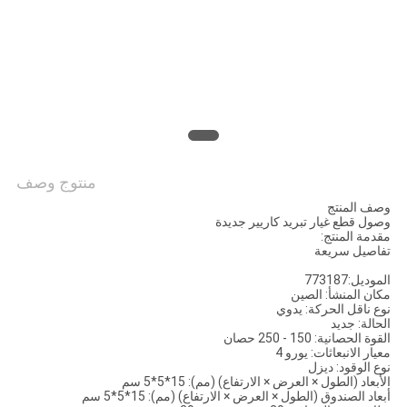
منتوج وصف
وصف المنتج
وصول قطع غيار تبريد كاريير جديدة
مقدمة المنتج:
تفاصيل سريعة
الموديل:773187
مكان المنشأ: الصين
نوع ناقل الحركة: يدوي
الحالة: جديد
القوة الحصانية: 150 - 250 حصان
معيار الانبعاثات: يورو 4
نوع الوقود: ديزل
الأبعاد (الطول × العرض × الارتفاع) (مم): 15*5*5 سم
أبعاد الصندوق (الطول × العرض × الارتفاع) (مم): 15*5*5 سم