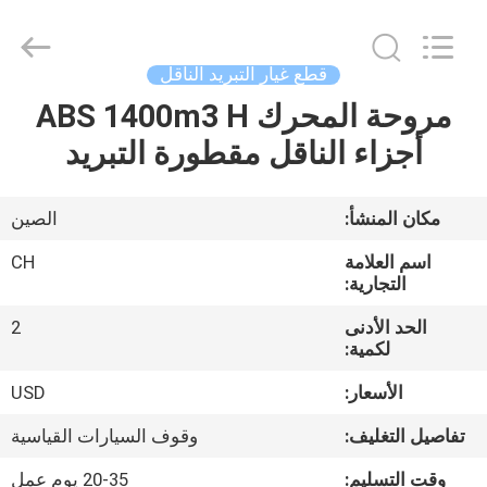
YANGTZE
MOTORS
INDUSTRY
CO.,
LIMITED.
قطع غيار التبريد الناقل
All
Rights
مروحة المحرك ABS 1400m3 H
المنزل
Reserved.
أجزاء الناقل مقطورة التبريد
المنتجات
مكان المنشأ:
الصين
حولنا
اسم العلامة
CH
التجارية:
جولة
الحد الأدنى
2
لكمية:
في
المصنع
الأسعار:
USD
تفاصيل التغليف:
وقوف السيارات القياسية
مراقبة
وقت التسليم:
20-35 يوم عمل