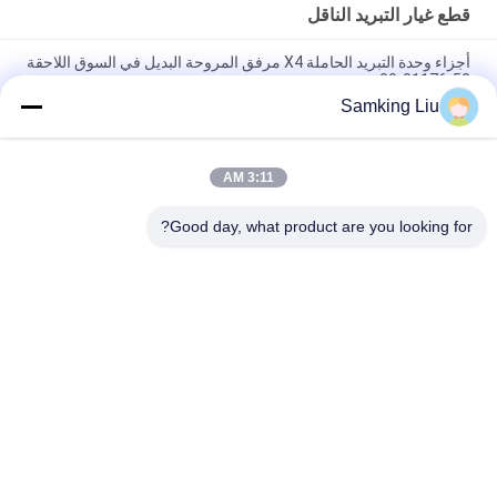
قطع غيار التبريد الناقل
أجزاء وحدة التبريد الحاملة X4 مرفق المروحة البديل في السوق اللاحقة
50-01176-00
Samking Liu
50-01171-21 عقدة للناقل Transicold Supra 1250 1150 1050
950U 950MT 950 922 1150MT 944 1250MT
3:11 AM
50-01165-20 مجموعة إصلاح المشبك للناقل S750/OASIS250
Supra 550 إلى 1250 ASIN B0CQW61RS5
Good day, what product are you looking for?
فئات شعبية
جميع
وحدات التبريد الملك 
وحدات التبريد الملك 
الحراري Van
الحراري
أجزاء الملك الحراري
وحدات التبريد الناقل
مبردة الملك الحراري 
قطع غيار التبريد الناقل
شاحنة