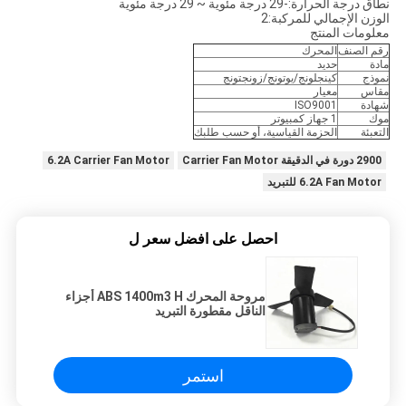
نطاق درجة الحرارة:-29 درجة مئوية ~ 29 درجة مئوية
الوزن الإجمالي للمركبة:2
معلومات المنتج
رقم الصنف
المحرك
مادة
حديد
نموذج
كينجلونج/يوتونج/زونجتونج
مقاس
معيار
شهادة
ISO9001
موك
1 جهاز كمبيوتر
التعبئة
الحزمة القياسية، أو حسب طلبك
2900 دورة في الدقيقة Carrier Fan Motor
6.2A Carrier Fan Motor
6.2A Fan Motor للتبريد
احصل على افضل سعر ل
مروحة المحرك ABS 1400m3 H أجزاء
الناقل مقطورة التبريد
استمر