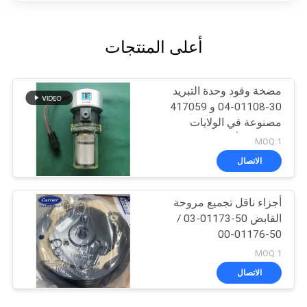
أعلى المنتجات
مضخة وقود وحدة التبريد
30-01108-04 و 417059
مصنوعة في الولايات
المتحدة الأمريكية استبدال
MOQ:1
30-66840-00
الاتصال
أجزاء ناقل تجميع مروحة
القابض 50-01173-03 /
50-01176-00
MOQ:1
الاتصال