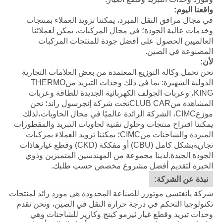
واقعنا اليوم:
في مجال مرافق النقل المبرد، يمكننا تزويد العملاء بمنتجات
وخدمات عالية الجودة؛ في مجال المركبات، يمكن لعملائنا
العالميين الحصول على أفضل جودة للمنتجات المركبات
المصنوعة في الصين.
لأن:
نحن نحمل وكالة التوزيع المعتمدة من بعض العلامات التجارية
الدولية الشهيرة: بما في ذلك وحدات التبريد من
THERMO
KING
، وعربات الجولف الكهربائية الجديدة للطاقة وعربات
المشاهدة من
CLUB CAR
تحت شركة إنجرسول راند؛ نحن
موزع
CIMC
، الشركة الرائدة عالميًا في مجال الحاويات،لذلك
يمكننا اقتراح منتجات وحلول تقنية لحاويات التبريد والمقطورات
المبردة والشاحنات منCIMC؛ يمكننا تزويد العملاء بمركبات
تجاريةبشكل كامل (CBU) أو مفككة (CKD) وقطع غيارهاذات
الجودة الجيدة.
لدينا مجموعة من المهندسين المتميزين وذوي
الخبرة لتقديم أفضل مشروع مخصص حسب طلبك.
نبذة عن الشركة:
شركة يانغتسي موتورز للصناعة المحدودة هي مورد رائد لمنتجات
تكنولوجيا التحكم في درجة حرارة النقل في الصين، ونحن نقدم
وحدات تبريد وقطع غيار ثيرمو كينج وكارير للشاحنات وهي