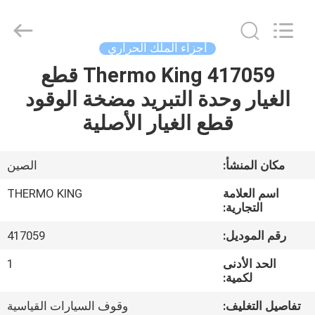
YANGTZE
MOTORS
INDUSTRY
CO.,
LIMITED.
أجزاء الملك الحراري
All
Rights
417059 Thermo King قطع
المنزل
Reserved.
الغيار وحدة التبريد مضخة الوقود
المنتجات
قطع الغيار الأصلية
حولنا
مكان المنشأ:
الصين
اسم العلامة
THERMO KING
جولة
التجارية:
في
رقم الموديل:
417059
المصنع
الحد الأدنى
1
لكمية:
مراقبة
تفاصيل التغليف:
وقوف السيارات القياسية