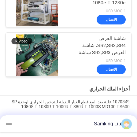
1080e T-1280e
USD MOQ:1
الاتصال
شاشة العرض
SR2,SR3,SR4، شاشة
العرض SR2,SR3 شاشة
العرض CA-8452372
USD MOQ:1
شاشة LCD من نوع العرض
الاتصال
الأخضر لـ THERMO KING
SB210 SB230 HMI قطع
الغيار بعد البيع
أجزاء الملك الحراري
1070349 علبة بعد البيع قطع الغيار البديلة للتدخين الحراري لوحدة SP
1080S T-1080R T-1000R T-880R T-1000S MD100 TS600
مشبك التدخين الحراري 1070349 قطع الغيار للمبردات Do For SP
Samking Liu
الوحدة T-1080S T-1080R T-1000R T-880R T-1000S MD100
TS600