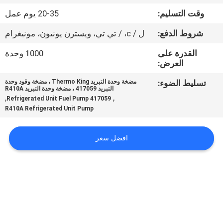
الجودة
وقت التسليم:
20-35 يوم عمل
شروط الدفع:
ل / c، / تي تي، ويسترن يونيون، مونيغرام
اتصل
بنا
القدرة على
1000 وحدة
العرض:
تسليط الضوء:
مضخة وحدة التبريد Thermo King ، مضخة وقود وحدة
أخبار
التبريد 417059 ، مضخة وحدة التبريد R410A
,
,
417059 Refrigerated Unit Fuel Pump
R410A Refrigerated Unit Pump
القضايا
افضل سعر
خريطة
الموقع
سياسة
الخصوصية