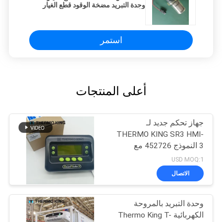
وحدة التبريد مضخة الوقود قطع الغيار
الأصلية
استمر
أعلى المنتجات
جهاز تحكم جديد لـ
THERMO KING SR3 HMI-
3 النموذج 452726 مع
خدمات إصلاح لـ SR2 SR3
USD MOQ:1
SR4
الاتصال
وحدة التبريد بالمروحة
الكهربائية Thermo King T-