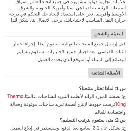
علامات تجارية دولية مشهورة في جميع أنحاء العالم. أسواق
المبيعات الرئيسية لدينا هي آسيا وأمريكا الجنوبية والشرق
الأوسط وأفريقيا. نحن على استعداد لإيجاد حل التحكم في درجة
حرارة النقل المناسب لاحتياجاتك، يرجى الاتصال بنا، شكرًا لك!
التعبئة والشحن
قبل إرسال جميع المنتجات النهائية. سنقوم أيضًا بإجراء اختبار
الثبات القياسي. بعد اجتياز جميع الاختبارات، سنقوم بتسليم
البضائع إلى الميناء أو الموقع الذي يحدده العميل.
الأسئلة الشائعة
س 1: لماذا تختار منتجنا؟
ج: بصفتنا المورد الرائد لأنظمة التبريد للشاحنات عالميًا،
Thermo
King
كرست جهودها لإنتاج أنظمة تبريد شاحنات موثوقة وفعالة
واقتصادية للعالم.
س 2: متى ستقوم بترتيب التسليم؟
ج: بشكل عام 1-2 أسابيع بعد الدفع، وسنستمر في إبلاغ العميل