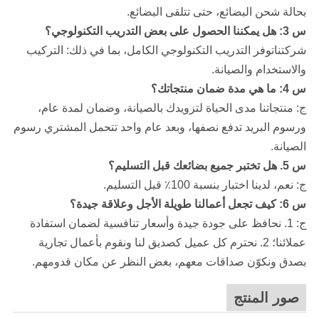
بحالة شحن البضائع، حتى تتلقى البضائع.
س 3: هل يمكننا الحصول على بعض التدريب التكنولوجي؟
شركتنا
توفر التدريب التكنولوجي الكامل، بما في ذلك: التركيب
والاستخدام والصيانة.
س 4: ما هي مدة ضمان منتجاتك؟
ج: منتجاتنا مدى الحياة لتزويدك بالصيانة، وضمان لمدة عام،
ورسوم البريد تدفع نصفها، وبعد عام واحد تتحمل المشتري رسوم
الصيانة.
س 5. هل تختبر جميع بضائعك قبل التسليم؟
ج: نعم، لدينا اختبار بنسبة 100٪ قبل التسليم.
س 6: كيف تجعل أعمالنا طويلة الأجل وعلاقة جيدة؟
ج: 1. نحافظ على جودة جيدة وأسعار تنافسية لضمان استفادة
عملائنا؛ 2. نحترم كل عميل كصديق لنا ونقوم بأعمال تجارية
بصدق ونكوّن صداقات معهم، بغض النظر عن مكان قدومهم.
صور المنتج