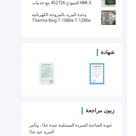
SB230 HMI قطع الغيار بعد البيع
HMI-3 النموذج 452726 مع خدمات
إصلاح لـ SR2 SR3 SR4
وحدة التبريد بالمروحة الكهربائية
Thermo King T-1080e T-1280e
شهادة
زبون مراجعة
جودة الشاحنة المبردة المستلمة جيدة جدًا ، وتأثير
التبريد جيد جدًا