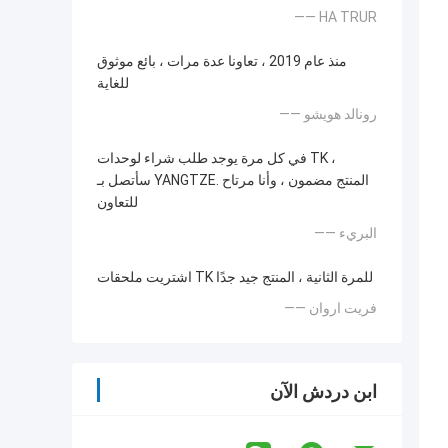
—— HA TRUR
منذ عام 2019 ، تعاونا عدة مرات ، بائع موثوق
للغاية
—— رونالد هويشو
في كل مرة يوجد طلب شراء لوحدات TK ،
سأتصل بـ YANGTZE. المنتج مضمون ، وأنا مرتاح
للتعاون
—— البريء
اشتريت ملحقات TK للمرة الثانية ، المنتج جيد جدًا
—— فريت اروان
ابن دردش الآن