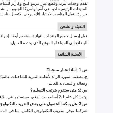
نقدم وحدات تبريد وقطع غيار ثيرمو كينج وكارير للشاح
المبيعات الرئيسية لدينا هي آسيا وأمريكا الجنوبية وا
حرارة النقل المناسب لاحتياجاتك، يرجى الاتصال بنا، شك
التعبئة والشحن
قبل إرسال جميع المنتجات النهائية. سنقوم أيضًا بإجراء 
البضائع إلى الميناء أو الموقع الذي يحدده العميل.
الأسئلة الشائعة
س 1: لماذا تختار منتجنا؟
ج: بصفتنا المورد الرائد لأنظمة التبريد للشاحنات عالميًا
وفعالة واقتصادية للعالم.
س 2: متى ستقوم بترتيب التسليم؟
ج: بشكل عام 1-2 أسابيع بعد الدفع، وسنستمر في إبلاغ العميل بحالة شحن البضائع، حتى تتلقى البضائع.
س 3: هل يمكننا الحصول على بعض التدريب التكنولوجي؟
شركتنا
توفر التدريب التكنولوجي الكامل، بما في ذلك: 