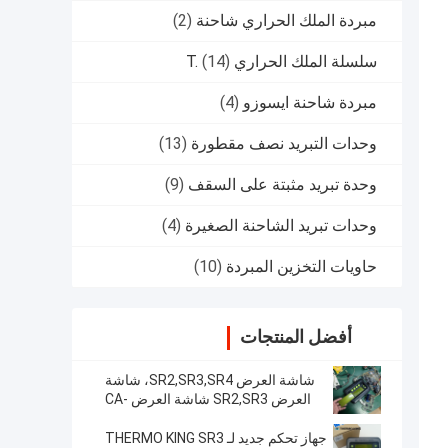
مبردة الملك الحراري شاحنة
(2)
سلسلة الملك الحراري T.
(14)
مبردة شاحنة ايسوزو
(4)
وحدات التبريد نصف مقطورة
(13)
وحدة تبريد مثبتة على السقف
(9)
وحدات تبريد الشاحنة الصغيرة
(4)
حاويات التخزين المبردة
(10)
أفضل المنتجات
شاشة العرض SR2,SR3,SR4، شاشة
العرض SR2,SR3 شاشة العرض CA-
8452372 شاشة LCD من نوع العرض
الأخضر لـ THERMO KING SB210
جهاز تحكم جديد لـ THERMO KING SR3