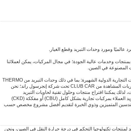
 عالميًا ومورد وحدات التبريد وقطع الغيار.
بمنتجات وخدمات عالية الجودة؛ في مجال المركبات، يمكن لعملائنا
ت المصنوعة في الصين.
لتجارية الدولية الشهيرة: بما في ذلك وحدات التبريد من
THERMO
عربات المشاهدة من
CLUB CAR
تحت شركة إنجرسول راند؛ نحن
ت، لذلك يمكننا اقتراح منتجات وحلول تقنية لحاويات التبريد
والمقطورات المبردة والشاحنات من CIMC؛ يمكننا تزويد العملاء بمركبات تجارية بشكل كامل (CBU) أو مفككة (CKD)
هندسين المتميزين وذوي الخبرة لتقديم أفضل مشروع مخصص حسب
 لمنتجات تكنولوجيا التحكم في درجة حرارة النقل في الصين، ونحن