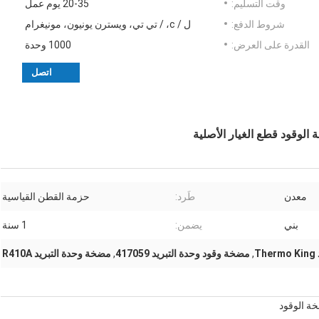
وقت التسليم:
20-35 يوم عمل
شروط الدفع:
ل / c، / تي تي، ويسترن يونيون، مونيغرام
القدرة على العرض:
1000 وحدة
اتصل
معدن
طَرد:
حزمة القطن القياسية
بني
يضمن:
1 سنة
T
,
مضخة وقود وحدة التبريد 417059
,
مضخة وحدة التبريد R410A