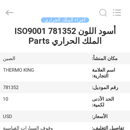
YANGTZE
MOTORS
INDUSTRY
CO.,
LIMITED.
أجزاء الملك الحراري
All
Rights
أسود اللون ISO9001 781352
المنزل
Reserved.
الملك الحراري Parts
المنتجات
مكان المنشأ:
الصين
حولنا
اسم العلامة
THERMO KING
التجارية:
جولة
رقم الموديل:
781352
في
الحد الأدنى
10
المصنع
لكمية:
الأسعار:
USD
مراقبة
تفاصيل التغليف:
وقوف السيارات القياسية