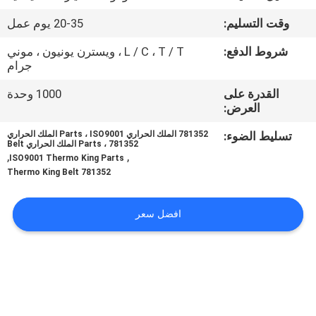
الجودة
وقت التسليم:
20-35 يوم عمل
اتصل
شروط الدفع:
L / C ، T / T ، ويسترن يونيون ، موني
جرام
بنا
القدرة على
1000 وحدة
العرض:
أخبار
تسليط الضوء:
781352 الملك الحراري Parts ، ISO9001 الملك الحراري
Parts ، 781352 الملك الحراري Belt
,
,
ISO9001 Thermo King Parts
القضايا
781352 Thermo King Belt
خريطة
افضل سعر
الموقع
سياسة
الخصوصية