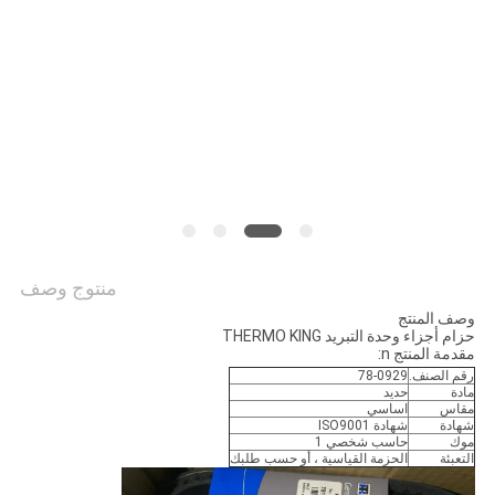
منتوج وصف
وصف المنتج
حزام أجزاء وحدة التبريد THERMO KING
مقدمة المنتج n:
رقم الصنف.
78-0929
مادة
حديد
مقاس
اساسي
شهادة
شهادة ISO9001
موك
حاسب شخصي 1
التعبئة
الحزمة القياسية ، أو حسب طلبك