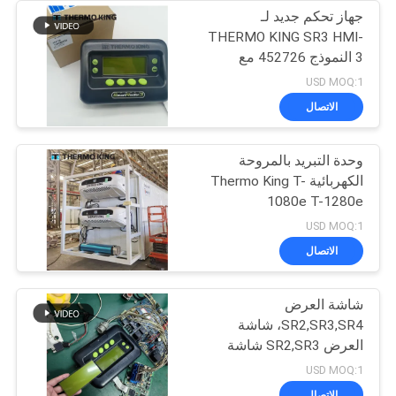
جهاز تحكم جديد لـ
THERMO KING SR3 HMI-
3 النموذج 452726 مع
خدمات إصلاح لـ SR2 SR3
USD MOQ:1
SR4
الاتصال
وحدة التبريد بالمروحة
الكهربائية Thermo King T-
1080e T-1280e
USD MOQ:1
الاتصال
شاشة العرض
SR2,SR3,SR4، شاشة
العرض SR2,SR3 شاشة
العرض CA-8452372
USD MOQ:1
شاشة LCD من نوع العرض
الاتصال