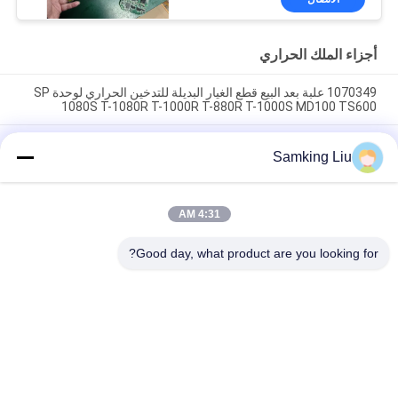
الأخضر لـ THERMO KING
SB210 SB230 HMI قطع
الغيار بعد البيع
أجزاء الملك الحراري
1070349 علبة بعد البيع قطع الغيار البديلة للتدخين الحراري لوحدة SP
1080S T-1080R T-1000R T-880R T-1000S MD100 TS600
مشبك التدخين الحراري 1070349 قطع الغيار للمبردات Do For SP
Samking Liu
الوحدة T-1080S T-1080R T-1000R T-880R T-1000S MD100
TS600
T-600M / T-600R / 680Pro ، T-800M / T-800R / 880Pro استخدام
4:31 AM
نفس الغطاء ، T-1000M / T-1000R / T-1080Pro استخدام نفس
الغطاء نحن نقدم مجموعة كاملة من وحدات THERMO الملك غطاء
Good day, what product are you looking for?
فئات شعبية
جميع
وحدات التبريد الملك 
وحدات التبريد الملك 
الحراري Van
الحراري