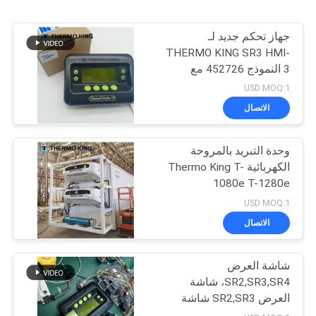
جهاز تحكم جديد لـ
THERMO KING SR3 HMI-
3 النموذج 452726 مع
خدمات إصلاح لـ SR2 SR3
USD MOQ:1
SR4
الاتصال
وحدة التبريد بالمروحة
الكهربائية Thermo King T-
1080e T-1280e
USD MOQ:1
الاتصال
شاشة العرض
SR2,SR3,SR4، شاشة
العرض SR2,SR3 شاشة
العرض CA-8452372