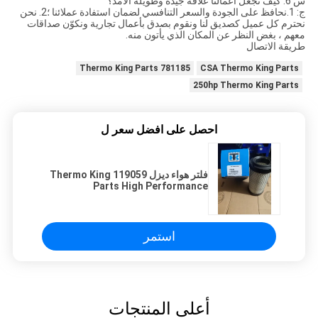
س 6: كيف تجعل أعمالنا علاقة جيدة وطويلة الأمد؟
ج: 1.نحافظ على الجودة والسعر التنافسي لضمان استفادة عملائنا ؛2. نحن
نحترم كل عميل كصديق لنا ونقوم بصدق بأعمال تجارية ونكوّن صداقات
معهم ، بغض النظر عن المكان الذي يأتون منه.
طريقة الاتصال
781185 Thermo King Parts
CSA Thermo King Parts
250hp Thermo King Parts
احصل على افضل سعر ل
فلتر هواء ديزل 119059 Thermo King
Parts High Performance
استمر
أعلى المنتجات