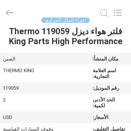
YANGTZE
MOTORS
INDUSTRY
CO.,
LIMITED.
أجزاء الملك الحراري
All
Rights
فلتر هواء ديزل 119059 Thermo
المنزل
Reserved.
King Parts High Performance
المنتجات
مكان المنشأ:
الصين
حولنا
اسم العلامة
THERMO KING
التجارية:
جولة
رقم الموديل:
119059
في
الحد الأدنى
2
المصنع
لكمية:
الأسعار:
USD
مراقبة
تفاصيل التغليف:
وقوف السيارات القياسية