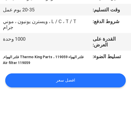
الجودة
وقت التسليم:
20-35 يوم عمل
اتصل
شروط الدفع:
L / C ، T / T ، ويسترن يونيون ، موني
جرام
بنا
القدرة على
1000 وحدة
العرض:
أخبار
تسليط الضوء:
,
فلتر الهواء Thermo King Parts ، 119059 فلتر الهواء
119059 Air filter
القضايا
افضل سعر
خريطة
الموقع
سياسة
الخصوصية