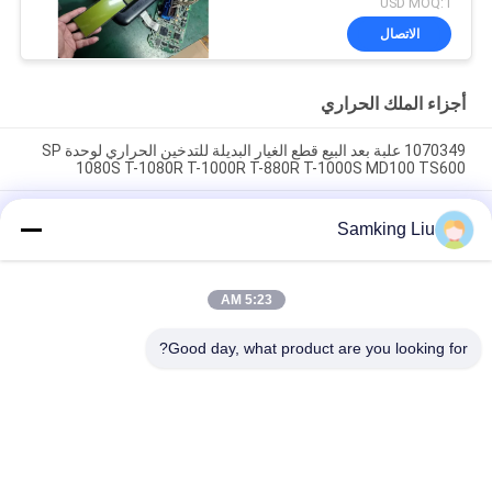
USD MOQ:1
شاشة LCD من نوع العرض
الاتصال
الأخضر لـ THERMO KING
SB210 SB230 HMI قطع
الغيار بعد البيع
أجزاء الملك الحراري
1070349 علبة بعد البيع قطع الغيار البديلة للتدخين الحراري لوحدة SP
1080S T-1080R T-1000R T-880R T-1000S MD100 TS600
مشبك التدخين الحراري 1070349 قطع الغيار للمبردات Do For SP
Samking Liu
الوحدة T-1080S T-1080R T-1000R T-880R T-1000S MD100
TS600
T-600M / T-600R / 680Pro ، T-800M / T-800R / 880Pro استخدام
5:23 AM
نفس الغطاء ، T-1000M / T-1000R / T-1080Pro استخدام نفس
الغطاء نحن نقدم مجموعة كاملة من وحدات THERMO الملك غطاء
Good day, what product are you looking for?
فئات شعبية
جميع
وحدات التبريد الملك 
وحدات التبريد الملك 
الحراري Van
الحراري