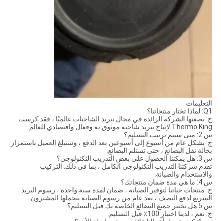
التعليمات
Q1: لماذا تختار منتجاتنا؟
ج: بصفتها الشركة الرائدة في مجال تبريد الشاحنات عالميًا ، فقد كرست
Thermo King لإنتاج تبريد شاحنة موثوق به وفعال واقتصادي للعالم.
س 2: متى سيتم ترتيب التسليم؟
ج: بشكل عام من أسبوع إلى أسبوعين بعد الدفع ، وسنبلغ العميل باستمرار
بحالة نقل البضائع ، حتى تستلم البضائع.
س 3: هل يمكننا الحصول على بعض التدريب التكنولوجي؟
تقدم شركتنا التدريب التكنولوجي الكامل ، بما في ذلك: التركيب
والاستخدام والصيانة.
س 4: ما هي مدة ضمان منتجاتك؟
ج: منتجات حياتنا لتوفير الصيانة ، ضمان لمدة سنة واحدة ، رسوم البريد
السريع لدفع النصف ، بعد عام من رسوم الصيانة يتحملها المشترون.
س 5.هل تختبر جميع البضائع الخاصة بك قبل التسليم؟
ج: نعم ، لدينا اختبار 100٪ قبل التسليم.