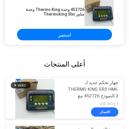
452726 وحدة Thermo King وحدة
مناور Thermoking Slxi
استمر
أعلى المنتجات
جهاز تحكم جديد لـ
THERMO KING SR3 HMI-
3 النموذج 452726 مع
خدمات إصلاح لـ SR2 SR3
USD MOQ:1
SR4
الاتصال