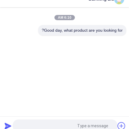
TS600
T-600M / T-600R / 680Pro ، T-800M / T-800R / 880Pro استخدام
6:10 AM
نفس الغطاء ، T-1000M / T-1000R / T-1080Pro استخدام نفس
الغطاء نحن نقدم مجموعة كاملة من وحدات THERMO الملك غطاء
Good day, what product are you looking for?
فئات شعبية
جميع
وحدات التبريد الملك 
وحدات التبريد الملك 
الحراري Van
الحراري
أجزاء الملك الحراري
وحدات التبريد الناقل
مبردة الملك الحراري 
قطع غيار التبريد الناقل
شاحنة
سلسلة الملك الحراري 
مبردة شاحنة ايسوزو
T.
طلب اقتباس