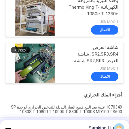
وحدة التبريد بالمروحة
الكهربائية Thermo King T-
1080e T-1280e
USD MOQ:1
الاتصال
شاشة العرض
SR2,SR3,SR4، شاشة
العرض SR2,SR3 شاشة
العرض CA-8452372
USD MOQ:1
شاشة LCD من نوع العرض
الاتصال
الأخضر لـ THERMO KING
SB210 SB230 HMI قطع
الغيار بعد البيع
أجزاء الملك الحراري
1070349 علبة بعد البيع قطع الغيار البديلة للتدخين الحراري لوحدة SP
1080S T-1080R T-1000R T-880R T-1000S MD100 TS600
مشبك التدخين الحراري 1070349 قطع الغيار للمبردات Do For SP
Samking Liu
الوحدة T-1080S T-1080R T-1000R T-880R T-1000S MD100