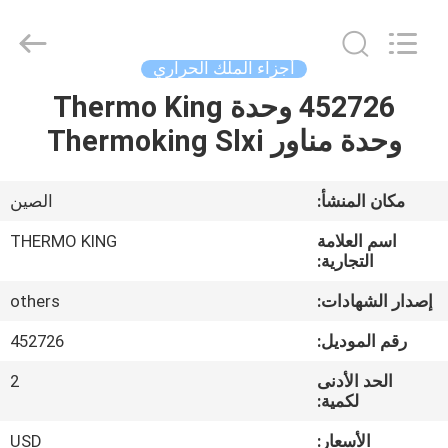
YANGTZE
MOTORS
INDUSTRY
CO.,
LIMITED.
أجزاء الملك الحراري
All
Rights
452726 وحدة Thermo King
المنزل
Reserved.
وحدة مناور Thermoking Slxi
المنتجات
مكان المنشأ:
الصين
حولنا
اسم العلامة
THERMO KING
التجارية:
جولة
إصدار الشهادات:
others
في
رقم الموديل:
452726
المصنع
الحد الأدنى
2
لكمية:
مراقبة
الأسعار:
USD