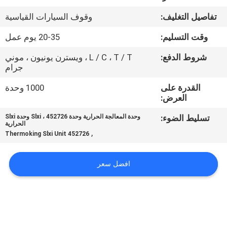
الجودة
تفاصيل التغليف:
وقوف السيارات القياسية
اتصل
وقت التسليم:
20-35 يوم عمل
بنا
شروط الدفع:
L / C ، T / T ، ويسترن يونيون ، موني
جرام
أخبار
القدرة على
1000 وحدة
العرض:
تسليط الضوء:
وحدة المعالجة الحرارية وحدة Slxi ، 452726 وحدة Slxi
القضايا
الحرارية
,
452726 Thermoking Slxi Unit
خريطة
افضل سعر
الموقع
سياسة
الخصوصية