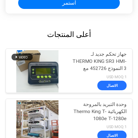
استمر
أعلى المنتجات
جهاز تحكم جديد لـ
THERMO KING SR3 HMI-
3 النموذج 452726 مع
خدمات إصلاح لـ SR2 SR3
USD MOQ:1
SR4
الاتصال
وحدة التبريد بالمروحة
الكهربائية Thermo King T-
1080e T-1280e
USD MOQ:1
الاتصال