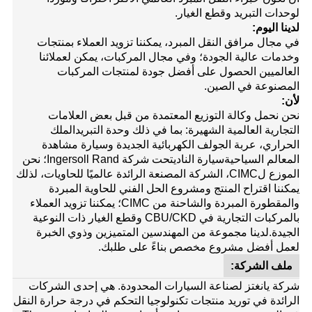
لوحدات التبريد وقطع الغيار.
لدينا اليوم:
في مجال مرافق النقل المبرد، يمكننا تزويد العملاء بمنتجات
وخدمات عالية الجودة؛ وفي مجال المركبات، يمكن لعملائنا
العالميين الحصول على أفضل جودة لمنتجات المركبات
المصنوعة في الصين.
لأن:
نحن نحمل وكالة التوزيع المعتمدة من قبل بعض العلامات
التجارية العالمية الشهيرة: بما في ذلك وحدة التبريد
الملك
الحراري
، عربة الجولف الكهربائية الجديدة وسيارة مشاهدة
المعالم السياحية
سيارة النادي
تحت شركة Ingersoll Rand؛ نحن
الموزع ل
CIMC
، الشركة المصنعة الرائدة عالميًا للحاويات، لذلك
يمكننا اقتراح المنتج ومشروع الحل الفني للحاوية المبردة
والمقطورة المبردة والشاحنة من CIMC؛ يمكننا تزويد العملاء
بالمركبات التجارية في CBU/CKD وقطع الغيار ذات النوعية
الجيدة.
لدينا مجموعة من المهندسين المتميزين وذوي الخبرة
لعمل أفضل مشروع مخصص بناءً على طلبك.
ملف الشركة:
شركة يانغتز لصناعة السيارات المحدودة. هي إحدى الشركات
الرائدة في توريد منتجات تكنولوجيا التحكم في درجة حرارة النقل