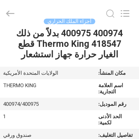
YANGTZE
MOTORS
INDUSTRY
CO.,
LIMITED.
أجزاء الملك الحراري
All
Rights
400974 400975 بدلاً من ذلك
المنزل
Reserved.
418547 Thermo King قطع
المنتجات
الغيار حرارة جهاز استشعار
حولنا
مكان المنشأ:
الولايات المتحدة الأمريكية
اسم العلامة
THERMO KING
جولة
التجارية:
في
رقم الموديل:
400974/400975
المصنع
الحد الأدنى
1
لكمية:
مراقبة
تفاصيل التغليف:
صندوق ورقي