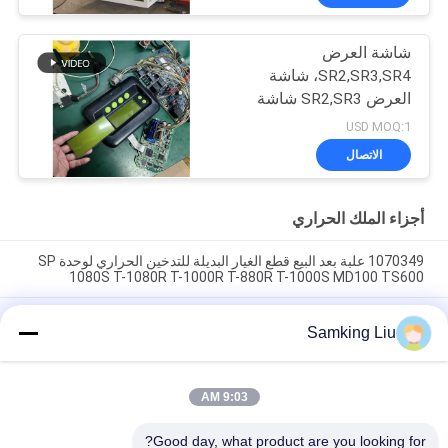
شاشة العرض
SR2,SR3,SR4، شاشة
العرض SR2,SR3 شاشة
العرض CA-8452372
USD MOQ:1
شاشة LCD من نوع العرض
الاتصال
الأخضر لـ THERMO KING
SB210 SB230 HMI قطع
الغيار بعد البيع
أجزاء الملك الحراري
1070349 علبة بعد البيع قطع الغيار البديلة للتدخين الحراري لوحدة SP
1080S T-1080R T-1000R T-880R T-1000S MD100 TS600
مشبك التدخين الحراري 1070349 قطع الغيار للمبردات Do For SP
Samking Liu
الوحدة T-1080S T-1080R T-1000R T-880R T-1000S MD100
TS600
T-600M / T-600R / 680Pro ، T-800M / T-800R / 880Pro استخدام
9:03 AM
نفس الغطاء ، T-1000M / T-1000R / T-1080Pro استخدام نفس
الغطاء نحن نقدم مجموعة كاملة من وحدات THERMO الملك غطاء
Good day, what product are you looking for?