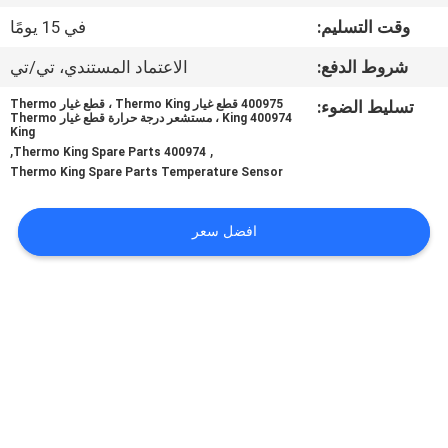
الجودة
وقت التسليم:
في 15 يومًا
شروط الدفع:
الاعتماد المستندي، تي/تي
اتصل
بنا
تسليط الضوء:
400975 قطع غيار Thermo King ، قطع غيار Thermo
King 400974 ، مستشعر درجة حرارة قطع غيار Thermo
King
,
,
400974 Thermo King Spare Parts
أخبار
Thermo King Spare Parts Temperature Sensor
افضل سعر
القضايا
خريطة
الموقع
سياسة
الخصوصية