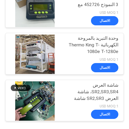
3 النموذج 452726 مع
خدمات إصلاح لـ SR2 SR3
USD MOQ:1
SR4
الاتصال
وحدة التبريد بالمروحة
الكهربائية Thermo King T-
1080e T-1280e
USD MOQ:1
الاتصال
شاشة العرض
SR2,SR3,SR4، شاشة
العرض SR2,SR3 شاشة
العرض CA-8452372
USD MOQ:1
شاشة LCD من نوع العرض
الاتصال
الأخضر لـ THERMO KING
SB210 SB230 HMI قطع