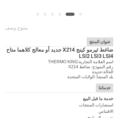
منتوج وصف
عنوان المنتج
ضاغط ثيرمو كينج X214 جديد أو معالج كلاهما متاح
LSI2 LSI3 LSI4
اسم العلامة التجارية:THERMO KING
رقم النموذج: ضاغط X214
الحالة:جديدة
بلد المنشأ: الولايات المتحدة
خدماتنا
خدمة ما قبل البيع
استشارات المنتجات
الاقتباس
تصميم البرنامج