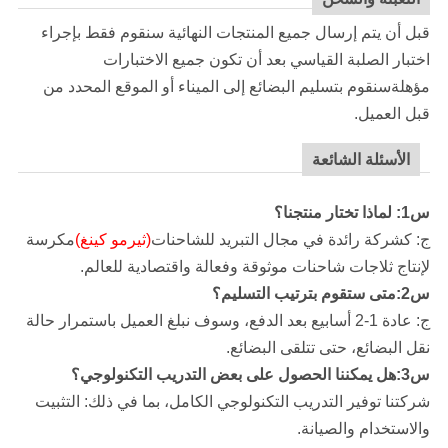
قبل أن يتم إرسال جميع المنتجات النهائية سنقوم فقط بإجراء
اختبار الصلبة القياسي بعد أن تكون جميع الاختبارات
مؤهلةسنقوم بتسليم البضائع إلى الميناء أو الموقع المحدد من
قبل العميل.
الأسئلة الشائعة
س1: لماذا تختار منتجنا؟
ج: كشركة رائدة في مجال التبريد للشاحنات
(ثيرمو كينغ)
مكرسة
لإنتاج ثلاجات شاحنات موثوقة وفعالة واقتصادية للعالم.
س2:متى ستقوم بترتيب التسليم؟
ج: عادة 1-2 أسابيع بعد الدفع، وسوف نبلغ العميل باستمرار حالة
نقل البضائع، حتى تتلقى البضائع.
س3:هل يمكننا الحصول على بعض التدريب التكنولوجي؟
شركتنا
توفير التدريب التكنولوجي الكامل، بما في ذلك: التثبيت
والاستخدام والصيانة.