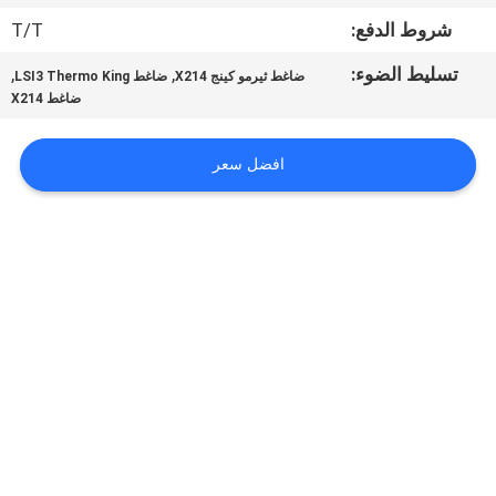
الجودة
شروط الدفع:
T/T
تسليط الضوء:
,
,
ضاغط ثيرمو كينج X214
ضاغط LSI3 Thermo King
اتصل
ضاغط X214
بنا
افضل سعر
أخبار
القضايا
خريطة
الموقع
سياسة
الخصوصية