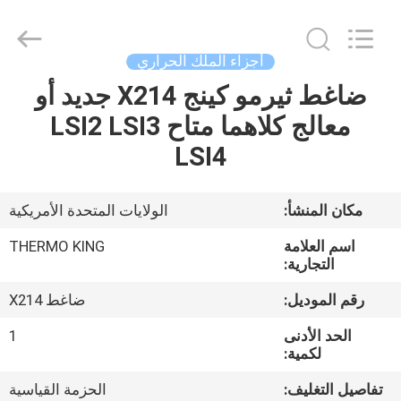
YANGTZE
MOTORS
INDUSTRY
CO.,
LIMITED.
أجزاء الملك الحراري
All
Rights
ضاغط ثيرمو كينج X214 جديد أو
المنزل
Reserved.
معالج كلاهما متاح LSI2 LSI3
المنتجات
LSI4
حولنا
مكان المنشأ:
الولايات المتحدة الأمريكية
اسم العلامة
THERMO KING
جولة
التجارية:
في
رقم الموديل:
ضاغط X214
المصنع
الحد الأدنى
1
لكمية:
مراقبة
تفاصيل التغليف:
الحزمة القياسية