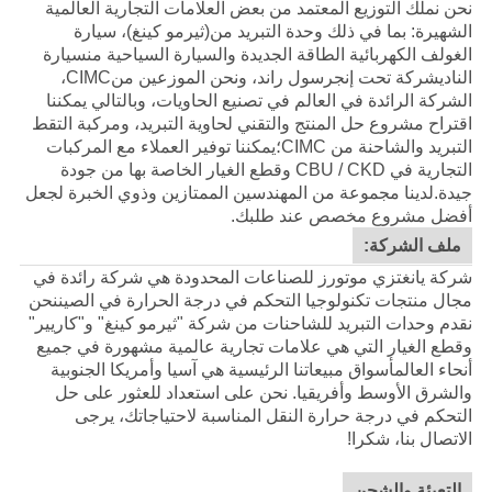
نحن نملك التوزيع المعتمد من بعض العلامات التجارية العالمية
الشهيرة: بما في ذلك وحدة التبريد من
(ثيرمو كينغ)
، سيارة
الغولف الكهربائية الطاقة الجديدة والسيارة السياحية من
سيارة
النادي
شركة تحت إنجرسول راند، ونحن الموزعين من
CIMC
،
الشركة الرائدة في العالم في تصنيع الحاويات، وبالتالي يمكننا
اقتراح مشروع حل المنتج والتقني لحاوية التبريد، ومركبة التقط
التبريد والشاحنة من CIMC؛يمكننا توفير العملاء مع المركبات
التجارية في CBU / CKD وقطع الغيار الخاصة بها من جودة
جيدة.
لدينا مجموعة من المهندسين الممتازين وذوي الخبرة لجعل
أفضل مشروع مخصص عند طلبك.
ملف الشركة:
شركة يانغتزي موتورز للصناعات المحدودة هي شركة رائدة في
مجال منتجات تكنولوجيا التحكم في درجة الحرارة في الصيننحن
نقدم وحدات التبريد للشاحنات من شركة "ثيرمو كينغ" و"كاريير"
وقطع الغيار التي هي علامات تجارية عالمية مشهورة في جميع
أنحاء العالمأسواق مبيعاتنا الرئيسية هي آسيا وأمريكا الجنوبية
والشرق الأوسط وأفريقيا. نحن على استعداد للعثور على حل
التحكم في درجة حرارة النقل المناسبة لاحتياجاتك، يرجى
الاتصال بنا، شكرا!
التعبئة والشحن