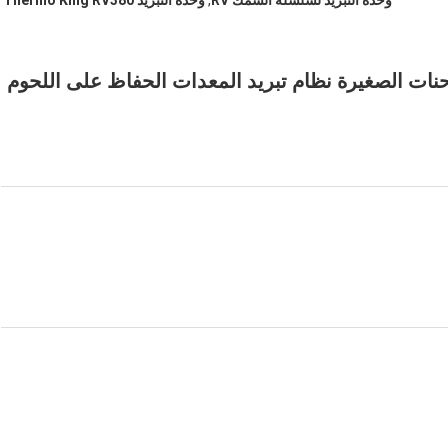
وحدة التبريد لسلسلة السمك RV
,
وحدة التبريد Thermo King RV380
 التبريد للشاحنات الصغيرة نظام تبريد المعدات الحفاظ على اللحوم