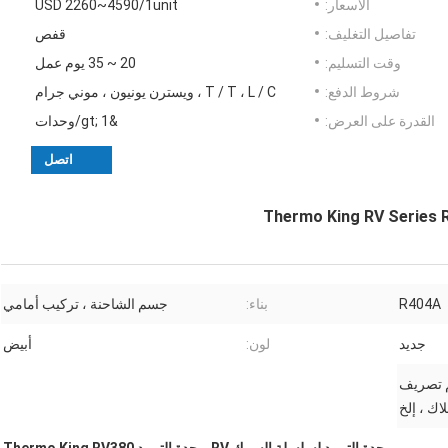
الأسعار:
USD 2260~4590/1unit
تفاصيل التغليف:
قفص
وقت التسليم:
20 ~ 35 يوم عمل
شروط الدفع:
T / T ، L / C ، ويسترن يونيون ، موني جرام
القدرة على العرض:
&gt; 1/وحدات
اتصل
R404A
بناء:
جسم الشاحنة ، تركيب أمامي
جديد
لون:
أبيض
م تصريف
اك ، إلخ