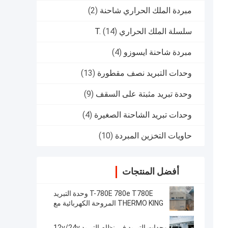
مبردة الملك الحراري شاحنة
(2)
سلسلة الملك الحراري T.
(14)
مبردة شاحنة ايسوزو
(4)
وحدات التبريد نصف مقطورة
(13)
وحدة تبريد مثبتة على السقف
(9)
وحدات تبريد الشاحنة الصغيرة
(4)
حاويات التخزين المبردة
(10)
أفضل المنتجات
T-780E 780e T780E وحدة التبريد
THERMO KING المروحة الكهربائية مع
محرك الديزل مع الاستعداد الكهربائي
المصنوعة في الصين
وحدات التبريد في نظام التبريد 12v/24v