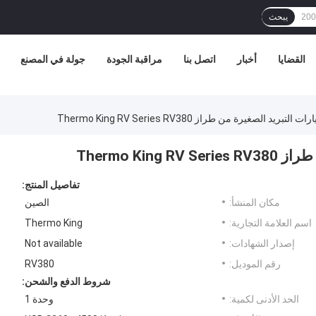
يبحث
القضايا
أخبار
اتصل بنا
مراقبة الجودة
جولة في المصنع
ريد الصغيرة من طراز Thermo King RV Series RV380
Thermo Ki
تفاصيل المنتج:
مكان المنشأ:
الصين
اسم العلامة التجارية:
Thermo King
إصدار الشهادات:
Not available
رقم الموديل:
RV380
شروط الدفع والشحن:
الحد الأدنى لكمية:
وحدة 1