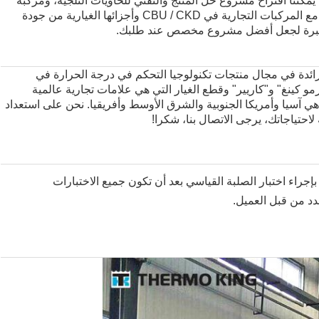
 يمكننا اقتراح مشروع حل المنتج والتقني للحاويات الثلجية، ومركبة
التقط التبريد والشاحنة من CIMC؛يمكننا توفير العملاء مع المركبات التجارية في CBU / CKD وأجزائها الغيارية من جودة
الخبرة لجعل أفضل مشروع مخصص عند طلبك.
ئدة في مجال منتجات تكنولوجيا التحكم في درجة الحرارة في
و كينغ" و"كاريير" وقطع الغيار التي هي علامات تجارية عالمية
هي آسيا وأمريكا الجنوبية والشرق الأوسط وأفريقيا. نحن على استعداد
احتياجاتك، يرجى الاتصال بنا، شكرا!
إجراء اختبار الصلبة القياسي بعد أن تكون جميع الاختبارات
دد من قبل العميل.