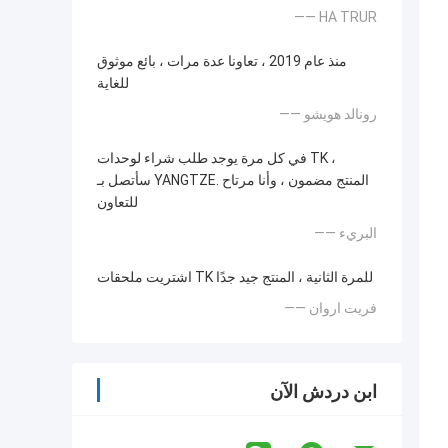
—— HA TRUR
منذ عام 2019 ، تعاونا عدة مرات ، بائع موثوق
للغاية
—— رونالد هويشو
في كل مرة يوجد طلب شراء لوحدات TK ،
سأتصل بـ YANGTZE. المنتج مضمون ، وأنا مرتاح
للتعاون
—— البريء
اشتريت ملحقات TK للمرة الثانية ، المنتج جيد جدًا
—— فريت اروان
ابن دردش الآن