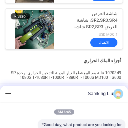
شاشة العرض
SR2,SR3,SR4، شاشة
العرض SR2,SR3 شاشة
العرض CA-8452372
USD MOQ:1
شاشة LCD من نوع العرض
الاتصال
الأخضر لـ THERMO KING
SB210 SB230 HMI قطع
الغيار بعد البيع
أجزاء الملك الحراري
1070349 علبة بعد البيع قطع الغيار البديلة للتدخين الحراري لوحدة SP
1080S T-1080R T-1000R T-880R T-1000S MD100 TS600
مشبك التدخين الحراري 1070349 قطع الغيار للمبردات Do For SP
Samking Liu
الوحدة T-1080S T-1080R T-1000R T-880R T-1000S MD100
TS600
T-600M / T-600R / 680Pro ، T-800M / T-800R / 880Pro استخدام
6:45 AM
نفس الغطاء ، T-1000M / T-1000R / T-1080Pro استخدام نفس
الغطاء نحن نقدم مجموعة كاملة من وحدات THERMO الملك غطاء
Good day, what product are you looking for?