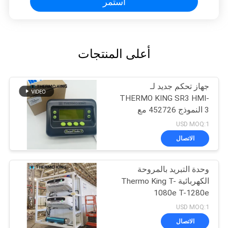
استمر
أعلى المنتجات
جهاز تحكم جديد لـ
THERMO KING SR3 HMI-
3 النموذج 452726 مع
خدمات إصلاح لـ SR2 SR3
USD MOQ:1
SR4
الاتصال
وحدة التبريد بالمروحة
الكهربائية Thermo King T-
1080e T-1280e
USD MOQ:1
الاتصال