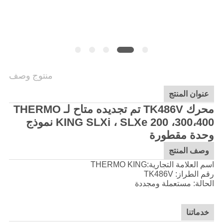
منتوج وصف
عنوان المنتج
محرك TK486V تم تجديده متاح لـ THERMO
KING SLXi ، SLXe 200 ،300،400 نموذج
وحدة مقطورة
وصف المنتج
اسم العلامة التجارية:THERMO KING
رقم الطراز: TK486V
الحالة: مستعملة ومجددة
خدماتنا