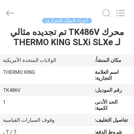
YANGTZE
MOTORS
INDUSTRY
CO.,
LIMITED.
أجزاء الملك الحراري
All
Rights
محرك TK486V تم تجديده مثالي
المنزل
Reserved.
لـ THERMO KING SLXi SLXe
المنتجات
مكان المنشأ:
الولايات المتحدة الأمريكية
حولنا
اسم العلامة
THERMO KING
التجارية:
جولة
رقم الموديل:
TK486V
في
الحد الأدنى
1
المصنع
لكمية:
تفاصيل التغليف:
وقوف السيارات القياسية
مراقبة
شروط الدفع:
T / T ،