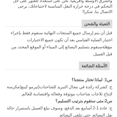
والشرق الأوسط وأفريقيا. نحن على استعداد للعثور على حل
التحكم في درجة حرارة النقل المناسبة لاحتياجاتك، يرجى
الاتصال بنا، شكرا!
التعبئة والشحن
قبل أن يتم إرسال جميع المنتجات النهائية سنقوم فقط بإجراء
اختبار الصلبة القياسي بعد أن تكون جميع الاختبارات
مؤهلةسنقوم بتسليم البضائع إلى الميناء أو الموقع المحدد من
قبل العميل.
الأسئلة الشائعة
س1: لماذا تختار منتجنا؟
ج: كشركة رائدة في مجال التبريد للشاحنات
(ثيرمو كينغ)
مكرسة
لإنتاج ثلاجات شاحنات موثوقة وفعالة واقتصادية للعالم.
س2:متى ستقوم بترتيب التسليم؟
ج: عادة 1-2 أسابيع بعد الدفع، وسوف نبلغ العميل باستمرار حالة
نقل البضائع، حتى تتلقى البضائع.