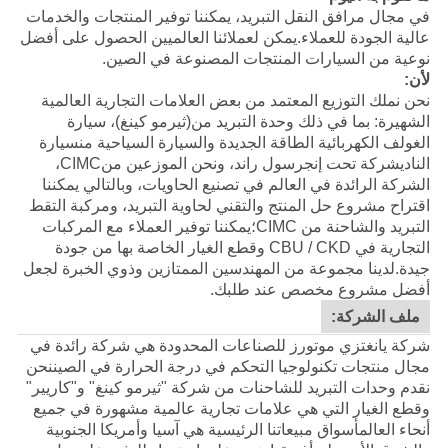
في مجال مرافق النقل التبريد، يمكننا توفير المنتجات والخدمات
عالية الجودة للعملاء.يمكن لعملائنا العالميين الحصول على أفضل
نوعية من السيارات المنتجات المصنوعة في الصين.
لأن:
نحن نملك التوزيع المعتمد من بعض العلامات التجارية العالمية
الشهيرة: بما في ذلك وحدة التبريد من
(ثيرمو كينغ)
، سيارة
الغولف الكهربائية الطاقة الجديدة والسيارة السياحية من
سيارة
النادي
شركة تحت إنجرسول راند، ونحن الموزعين من
CIMC
،
الشركة الرائدة في العالم في تصنيع الحاويات، وبالتالي يمكننا
اقتراح مشروع حل المنتج والتقني لحاوية التبريد، ومركبة التقط
التبريد والشاحنة من CIMC؛يمكننا توفير العملاء مع المركبات
التجارية في CBU / CKD وقطع الغيار الخاصة بها من جودة
جيدة.
لدينا مجموعة من المهندسين الممتازين وذوي الخبرة لجعل
أفضل مشروع مخصص عند طلبك.
ملف الشركة:
شركة يانغتزي موتورز للصناعات المحدودة هي شركة رائدة في
مجال منتجات تكنولوجيا التحكم في درجة الحرارة في الصيننحن
نقدم وحدات التبريد للشاحنات من شركة "ثيرمو كينغ" و"كاريير"
وقطع الغيار التي هي علامات تجارية عالمية مشهورة في جميع
أنحاء العالمأسواق مبيعاتنا الرئيسية هي آسيا وأمريكا الجنوبية