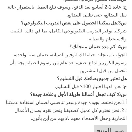
ج: عادة 1-2 أسابيع بعد الدفع، وسوف نبلغ العميل باستمرار حالة
نقل البضائع، حتى تتلقى البضائع.
س3:هل يمكننا الحصول على بعض التدريب التكنولوجي؟
شركتنا
توفير التدريب التكنولوجي الكامل، بما في ذلك: التثبيت
والاستخدام والصيانة.
س4: كم مدة ضمان منتجاتك؟
الجواب: منتجات حياتنا لك لتوفير الصيانة، ضمان سنة واحدة،
رسوم الكوريير لدفع نصف، بعد عام من رسوم الصيانة يجب أن
تتحمل من قبل المشترين.
هل تختبر جميع بضائعك قبل التسليم؟
ج: نعم، لدينا اختبار 100٪ قبل التسليم.
س6: كيف تجعل أعمالنا طويلة الأجل وعلاقة جيدة؟
أ:1نحن نحتفظ بجودة جيدة وسعر تنافسي لضمان استفادة عملائنا
؛ 2. نحن نحترم كل عميل كصديقنا ونحن نقوم بصدق الأعمال
التجارية وجعل الأصدقاء معهم ،لا يهم من أين يأتون.
صور المنتج