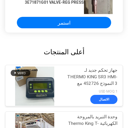
3E71871G01 VALVE-REG PRESS
استمر
أعلى المنتجات
جهاز تحكم جديد لـ
THERMO KING SR3 HMI-
3 النموذج 452726 مع
خدمات إصلاح لـ SR2 SR3
USD MOQ:1
SR4
الاتصال
وحدة التبريد بالمروحة
الكهربائية Thermo King T-