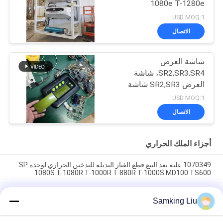
1080e T-1280e
USD MOQ:1
الاتصال
شاشة العرض
SR2,SR3,SR4، شاشة
العرض SR2,SR3 شاشة
العرض CA-8452372
USD MOQ:1
شاشة LCD من نوع العرض
الاتصال
الأخضر لـ THERMO KING
SB210 SB230 HMI قطع
الغيار بعد البيع
أجزاء الملك الحراري
1070349 علبة بعد البيع قطع الغيار البديلة للتدخين الحراري لوحدة SP
1080S T-1080R T-1000R T-880R T-1000S MD100 TS600
مشبك التدخين الحراري 1070349 قطع الغيار للمبردات Do For SP
Samking Liu
الوحدة T-1080S T-1080R T-1000R T-880R T-1000S MD100
TS600