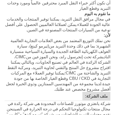
أن نكون أكثر خبراء النقل المبرد محترفين عالمياً ومورد وحدات
التبريد وقطع الغيار
ما نقوم به اليوم
في مجال مرافق النقل التبريد، يمكننا توفير المنتجات والخدمات
عالية الجودة للعملاء.يمكن لعملائنا العالميين الحصول على أفضل
نوعية من السيارات المنتجات المصنوعة في الصين.
لأن:
نحن نملك التوزيع المعتمد من بعض العلامات التجارية العالمية
الشهيرة: بما في ذلك وحدة التبريد من
(ثيرمو كينغ)
، سيارة
الغولف الكهربائية الطاقة الجديدة والسيارة السياحية من
سيارة
النادي
شركة تحت إنجرسول راند، ونحن الموزعين من
CIMC
،
الشركة الرائدة في العالم في تصنيع الحاويات، وبالتالي يمكننا
اقتراح مشروع حل المنتج والتقني لحاوية التبريد، ومركبة التقط
التبريد والشاحنة من CIMC؛يمكننا توفير العملاء مع المركبات
التجارية في CBU / CKD وقطع الغيار الخاصة بها من جودة
جيدة.
لدينا مجموعة من المهندسين الممتازين وذوي الخبرة لجعل
أفضل مشروع مخصص عند طلبك.
ملف الشركة:
شركة يانغتزي موتورز للصناعات المحدودة هي شركة رائدة في
مجال منتجات تكنولوجيا التحكم في درجة الحرارة في الصيننحن
نقدم وحدات التبريد للشاحنات من شركة "ثيرمو كينغ" و"كاريير"