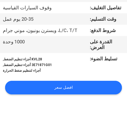
الجودة
تفاصيل التغليف:
وقوف السيارات القياسية
وقت التسليم:
20-35 يوم عمل
اتصل
بنا
شروط الدفع:
L/C، T/T، ويسترن يونيون، موني جرام
القدرة على
1000 وحدة
العرض:
أخبار
تسليط الضوء:
,
KVL28 أجزاء تنظيم الضغط
,
3E71871G01 أجزاء تنظيم الضغط
القضايا
أجزاء لتنظيم ضغط الحرارة
خريطة
افضل سعر
الموقع
سياسة
الخصوصية