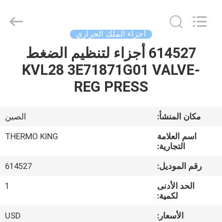
YANGTZE
MOTORS
INDUSTRY
CO.,
LIMITED.
أجزاء الملك الحراري
All
Rights
614527 أجزاء لتنظيم الضغط
المنزل
Reserved.
KVL28 3E71871G01 VALVE-
المنتجات
REG PRESS
حولنا
مكان المنشأ:
الصين
اسم العلامة
THERMO KING
جولة
التجارية:
في
رقم الموديل:
614527
المصنع
الحد الأدنى
1
لكمية:
مراقبة
الأسعار:
USD