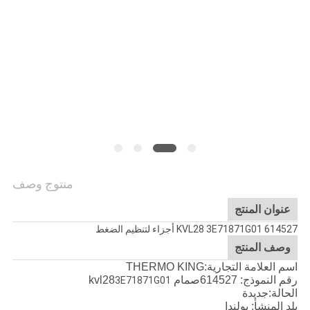
منتوج وصف
عنوان المنتج
614527 KVL28 3E71871G01 أجزاء لتنظيم الضغط
وصف المنتج
اسم العلامة التجارية:THERMO KING
رقم النموذج: 614527
صمام kvl28
3E71871G01
الحالة:جديدة
بلد المنشأ: بولندا