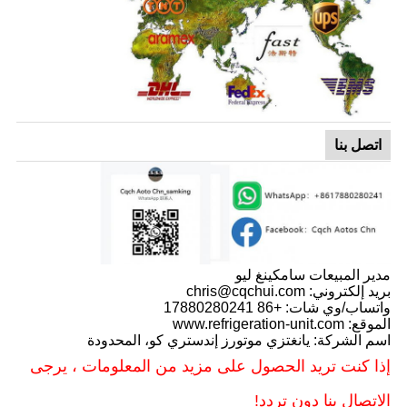
اتصل بنا
مدير المبيعات سامكينغ ليو
بريد إلكتروني: chris@cqchui.com
واتساب/وي شات: +86 17880280241
الموقع: www.refrigeration-unit.com
اسم الشركة: يانغتزي موتورز إندستري كو، المحدودة
إذا كنت تريد الحصول على مزيد من المعلومات ، يرجى
الاتصال بنا دون تردد!