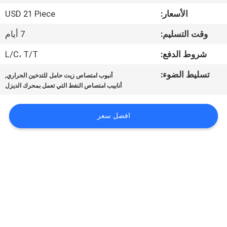
الجودة
الأسعار:
USD 21 Piece
وقت التسليم:
7 أيام
اتصل
بنا
شروط الدفع:
L/C، T/T
تسليط الضوء:
,
أنبوب امتصاص زيت حامل للتدخين الحراري
أخبار
أنابيب امتصاص النفط التي تعمل بمحرك الديزل
افضل سعر
القضايا
خريطة
الموقع
سياسة
الخصوصية