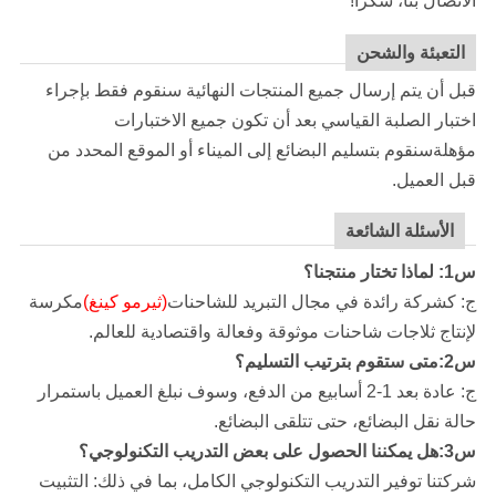
الاتصال بنا، شكرا!
التعبئة والشحن
قبل أن يتم إرسال جميع المنتجات النهائية سنقوم فقط بإجراء
اختبار الصلبة القياسي بعد أن تكون جميع الاختبارات
مؤهلةسنقوم بتسليم البضائع إلى الميناء أو الموقع المحدد من
قبل العميل.
الأسئلة الشائعة
س1: لماذا تختار منتجنا؟
ج: كشركة رائدة في مجال التبريد للشاحنات
(ثيرمو كينغ)
مكرسة
لإنتاج ثلاجات شاحنات موثوقة وفعالة واقتصادية للعالم.
س2:متى ستقوم بترتيب التسليم؟
ج: عادة بعد 1-2 أسابيع من الدفع، وسوف نبلغ العميل باستمرار
حالة نقل البضائع، حتى تتلقى البضائع.
س3:هل يمكننا الحصول على بعض التدريب التكنولوجي؟
شركتنا
توفير التدريب التكنولوجي الكامل، بما في ذلك: التثبيت