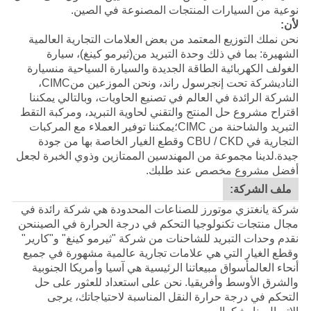
نوعية من السيارات المنتجات المصنوعة في الصين.
لأن:
نحن نملك التوزيع المعتمد من بعض العلامات التجارية العالمية
الشهيرة: بما في ذلك وحدة التبريد من
(ثيرمو كينغ)
، سيارة
الغولف الكهربائية الطاقة الجديدة والسيارة السياحية من
سيارة
النادي
شركة تحت إنجرسول راند، ونحن الموزعين من
CIMC
،
الشركة الرائدة في العالم في تصنيع الحاويات، وبالتالي يمكننا
اقتراح مشروع حل المنتج والتقني لحاوية التبريد، ومركبة التقط
التبريد والشاحنة من CIMC؛يمكننا توفير العملاء مع المركبات
التجارية في CBU / CKD وقطع الغيار الخاصة بها من جودة
جيدة.
لدينا مجموعة من المهندسين الممتازين وذوي الخبرة لجعل
أفضل مشروع مخصص عند طلبك.
ملف الشركة:
شركة يانغتزي موتورز للصناعات المحدودة هي شركة رائدة في
مجال منتجات تكنولوجيا التحكم في درجة الحرارة في الصيننحن
نقدم وحدات التبريد للشاحنات من شركة "ثيرمو كينغ" و"كارير"
وقطع الغيار التي هي علامات تجارية عالمية مشهورة في جميع
أنحاء العالمأسواق مبيعاتنا الرئيسية هي آسيا وأمريكا الجنوبية
والشرق الأوسط وأفريقيا. نحن على استعداد للعثور على حل
التحكم في درجة حرارة النقل المناسبة لاحتياجاتك، يرجى