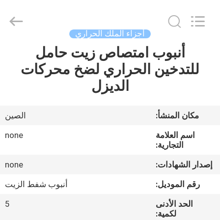
YANGTZE
MOTORS
INDUSTRY
CO.,
LIMITED.
أجزاء الملك الحراري
All
Rights
أنبوب امتصاص زيت حامل
المنزل
Reserved.
للتدخين الحراري لضخ محركات
المنتجات
الديزل
حولنا
مكان المنشأ:
الصين
اسم العلامة
none
جولة
التجارية:
في
إصدار الشهادات:
none
المصنع
رقم الموديل:
أنبوب شفط الزيت
الحد الأدنى
5
مراقبة
لكمية: