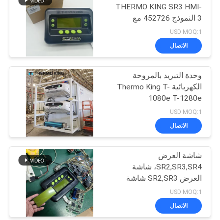
THERMO KING SR3 HMI-
3 النموذج 452726 مع
خدمات إصلاح لـ SR2 SR3
USD MOQ:1
SR4
الاتصال
وحدة التبريد بالمروحة
الكهربائية Thermo King T-
1080e T-1280e
USD MOQ:1
الاتصال
شاشة العرض
SR2,SR3,SR4، شاشة
العرض SR2,SR3 شاشة
العرض CA-8452372
USD MOQ:1
شاشة LCD من نوع العرض
الاتصال
الأخضر لـ THERMO KING