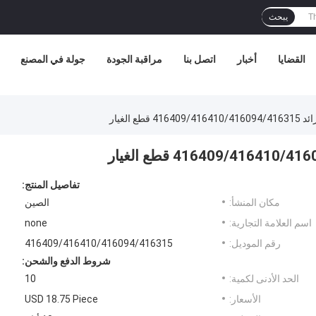
يبحث
القضايا
أخبار
اتصل بنا
مراقبة الجودة
جولة في المصنع
طع الغيار
تفاصيل المنتج:
مكان المنشأ:
الصين
اسم العلامة التجارية:
none
رقم الموديل:
416409/416410/416094/416315
شروط الدفع والشحن:
الحد الأدنى لكمية:
10
الأسعار:
USD 18.75 Piece