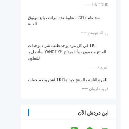
—— HA TRUR
منذ عام 2019 ، تعاونا عدة مرات ، بائع موثوق
للغاية
—— رونالد هويشو
في كل مرة يوجد طلب شراء لوحدات TK ،
سأتصل بـ YANGTZE. المنتج مضمون ، وأنا مرتاح
للتعاون
—— البريء
اشتريت ملحقات TK للمرة الثانية ، المنتج جيد جدًا
—— فريت اروان
ابن دردش الآن