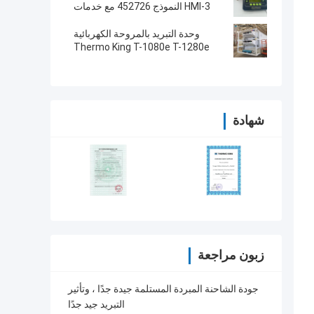
SB230 HMI قطع الغيار بعد البيع
HMI-3 النموذج 452726 مع خدمات
إصلاح لـ SR2 SR3 SR4
وحدة التبريد بالمروحة الكهربائية
Thermo King T-1080e T-1280e
شهادة
زبون مراجعة
جودة الشاحنة المبردة المستلمة جيدة جدًا ، وتأثير
التبريد جيد جدًا