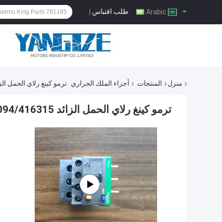
طلب اقتباس
|
Arabic
منزل
المنتجات
أجزاء الملك الحراري
ترمو كينغ رلاي الحمل الزائد 416409/416410/416094/416315 ق
ترمو كينغ رلاي الحمل الزائد 416409/416410/416094/416315 قطع الغيار