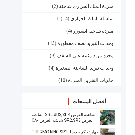
مبردة الملك الحراري شاحنة
(2)
سلسلة الملك الحراري T.
(14)
مبردة شاحنة ايسوزو
(4)
وحدات التبريد نصف مقطورة
(13)
وحدة تبريد مثبتة على السقف
(9)
وحدات تبريد الشاحنة الصغيرة
(4)
حاويات التخزين المبردة
(10)
أفضل المنتجات
شاشة العرض SR2,SR3,SR4، شاشة
العرض SR2,SR3 شاشة العرض CA-
8452372 شاشة LCD من نوع العرض
الأخضر لـ THERMO KING SB210
جهاز تحكم جديد لـ THERMO KING SR3