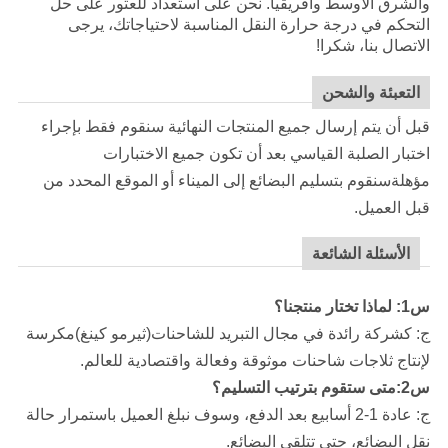
والشرق الأوسط وأفريقيا. نحن على استعداد للعثور على حل
التحكم في درجة حرارة النقل المناسبة لاحتياجاتك، يرجى
الاتصال بنا، شكرا!
التعبئة والشحن
قبل أن يتم إرسال جميع المنتجات النهائية سنقوم فقط بإجراء
اختبار الصلبة القياسي بعد أن تكون جميع الاختبارات
مؤهلةسنقوم بتسليم البضائع إلى الميناء أو الموقع المحدد من
قبل العميل.
الأسئلة الشائعة
س1: لماذا تختار منتجنا؟
ج: كشركة رائدة في مجال التبريد للشاحنات
(ثيرمو كينغ)
مكرسة
لإنتاج ثلاجات شاحنات موثوقة وفعالة واقتصادية للعالم.
س2:متى ستقوم بترتيب التسليم؟
ج: عادة 1-2 أسابيع بعد الدفع، وسوف نبلغ العميل باستمرار حالة
نقل البضائع، حتى تتلقى البضائع.