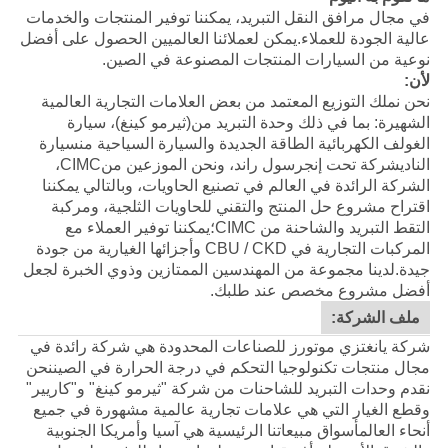
في مجال مرافق النقل التبريد، يمكننا توفير المنتجات والخدمات
عالية الجودة للعملاء.يمكن لعملائنا العالميين الحصول على أفضل
نوعية من السيارات المنتجات المصنوعة في الصين.
لأن:
نحن نملك التوزيع المعتمد من بعض العلامات التجارية العالمية
الشهيرة: بما في ذلك وحدة التبريد من
(ثيرمو كينغ)
، سيارة
الغولف الكهربائية الطاقة الجديدة والسيارة السياحية من
سيارة
النادي
شركة تحت إنجرسول راند، ونحن الموزعين من
CIMC
،
الشركة الرائدة في العالم في تصنيع الحاويات، وبالتالي يمكننا
اقتراح مشروع حل المنتج والتقني للحاويات الثلجية، ومركبة
التقط التبريد والشاحنة من CIMC؛يمكننا توفير العملاء مع
المركبات التجارية في CBU / CKD وأجزائها الغيارية من جودة
جيدة.
لدينا مجموعة من المهندسين الممتازين وذوي الخبرة لجعل
أفضل مشروع مخصص عند طلبك.
ملف الشركة:
شركة يانغتزي موتورز للصناعات المحدودة هي شركة رائدة في
مجال منتجات تكنولوجيا التحكم في درجة الحرارة في الصيننحن
نقدم وحدات التبريد للشاحنات من شركة "ثيرمو كينغ" و"كاريير"
وقطع الغيار التي هي علامات تجارية عالمية مشهورة في جميع
أنحاء العالمأسواق مبيعاتنا الرئيسية هي آسيا وأمريكا الجنوبية