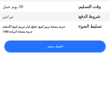
الجودة
وقت التسليم:
30 يوم عمل
شروط الدفع:
تي/تي
اتصل
بنا
تسليط الضوء:
,
,
حزمة مضخة ترمو كينج
قطع غيار ثيرمو كينج الأصلية
حزمة مضخة الزيادة 14M
أخبار
افضل سعر
القضايا
خريطة
الموقع
سياسة
الخصوصية