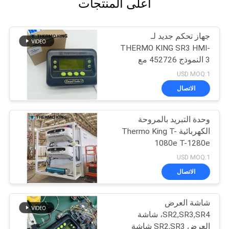
أعلى المنتجات
جهاز تحكم جديد لـ
THERMO KING SR3 HMI-
3 النموذج 452726 مع
خدمات إصلاح لـ SR2 SR3
USD MOQ:1
SR4
الاتصال
وحدة التبريد بالمروحة
الكهربائية Thermo King T-
1080e T-1280e
USD MOQ:1
الاتصال
شاشة العرض
SR2,SR3,SR4، شاشة
العرض SR2,SR3 شاشة