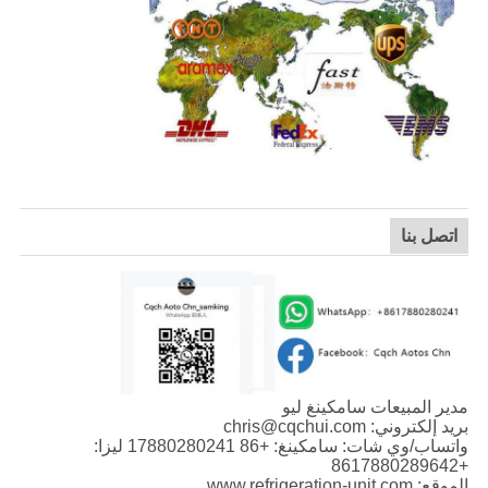
اتصل بنا
مدير المبيعات سامكينغ ليو
بريد إلكتروني: chris@cqchui.com
واتساب/وي شات: سامكينغ: +86 17880280241 ليزا:
+8617880289642
الموقع: www.refrigeration-unit.com