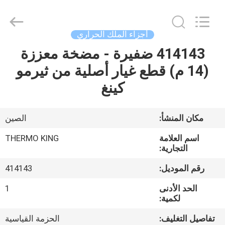
YANGTZE
MOTORS
INDUSTRY
CO.,
LIMITED.
أجزاء الملك الحراري
All
Rights
414143 ضفيرة - مضخة معززة
المنزل
Reserved.
(14 م) قطع غيار أصلية من ثيرمو
المنتجات
كينغ
حولنا
مكان المنشأ:
الصين
اسم العلامة
THERMO KING
جولة
التجارية:
في
رقم الموديل:
414143
المصنع
الحد الأدنى
1
لكمية:
مراقبة
تفاصيل التغليف:
الحزمة القياسية