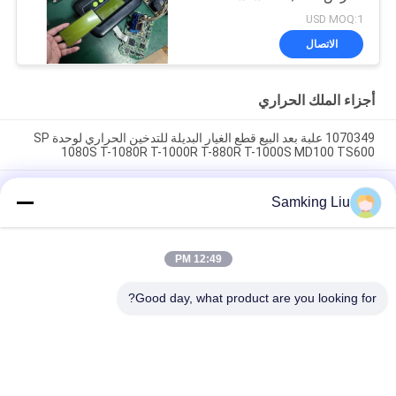
العرض CA-8452372
USD MOQ:1
شاشة LCD من نوع العرض
الاتصال
الأخضر لـ THERMO KING
SB210 SB230 HMI قطع
الغيار بعد البيع
أجزاء الملك الحراري
1070349 علبة بعد البيع قطع الغيار البديلة للتدخين الحراري لوحدة SP
1080S T-1080R T-1000R T-880R T-1000S MD100 TS600
مشبك التدخين الحراري 1070349 قطع الغيار للمبردات Do For SP
Samking Liu
الوحدة T-1080S T-1080R T-1000R T-880R T-1000S MD100
TS600
T-600M / T-600R / 680Pro ، T-800M / T-800R / 880Pro استخدام
12:49 PM
نفس الغطاء ، T-1000M / T-1000R / T-1080Pro استخدام نفس
الغطاء نحن نقدم مجموعة كاملة من وحدات THERMO الملك غطاء
Good day, what product are you looking for?
فئات شعبية
جميع
وحدات التبريد الملك 
وحدات التبريد الملك 