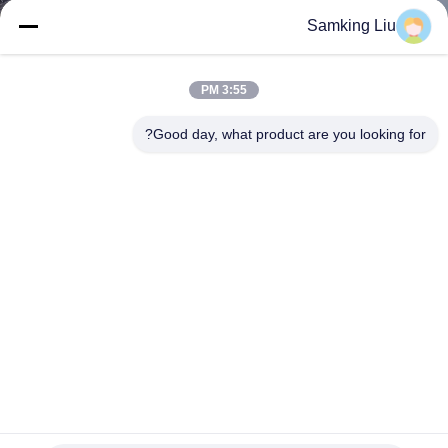
الجودة
Samking Liu
اتصل
3:55 PM
بنا
Good day, what product are you looking for?
أخبار
القضايا
خريطة
الموقع
سياسة
وحدات التبريد TK21 Compressor 1300mm 3PH الملك الحراري
الخصوصية