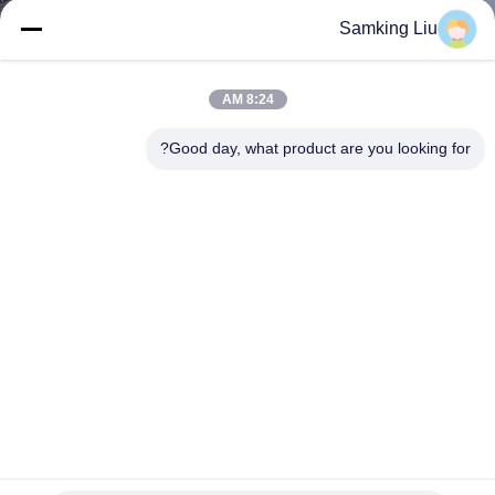
الجودة
Samking Liu
اتصل
8:24 AM
بنا
Good day, what product are you looking for?
أخبار
القضايا
خريطة
الموقع
سياسة
TK21 Compressor 2.5 كجم -25 درجة مئوية وحدات التبريد نصف
مقطورة
الخصوصية